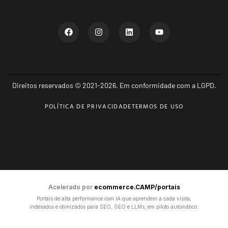
Direitos reservados © 2021-2026. Em conformidade com a LGPD.
POLÍTICA DE PRIVACIDADE
TERMOS DE USO
Acelerado por
ecommerce.CAMP/portais
Portais de alta performance com IA que aprendem a cada visita,
indexados e otimizados para SEO, GEO e LLMs, em piloto automático.