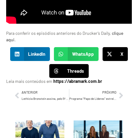
Para conferir os episódios anteriores do Drucker’s Daily,
clique
aqui
.
LinkedIn
WhatsApp
X
Threads
Leia mais conteúdos em
https://abramark.com.br
ANTERIOR
PRÓXIMO
Lethicia Bronstein assina, pelo 5º ano, estampa exclusiva para o McDia Feliz 2025
Programa “Papo de Líderes” estreia com entrevistas exclusivas com grandes nomes do varejo brasileiro