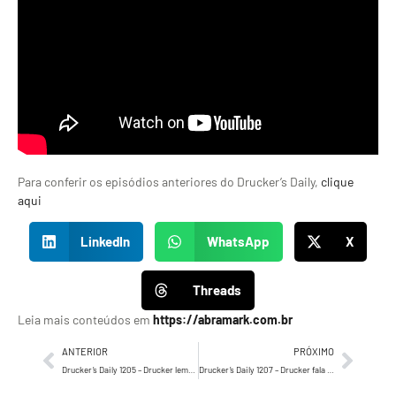
Para conferir os episódios anteriores do Drucker’s Daily,
clique
aqui
LinkedIn
WhatsApp
X
Threads
Leia mais conteúdos em
https://abramark.com.br
ANTERIOR
PRÓXIMO
Drucker’s Daily 1205 – Drucker lembra que, a maneira de conferirmos o que fazemos melhor…
Drucker’s Daily 1207 – Drucker fala sobre os Princípios Gerais do capital humano das empresas.