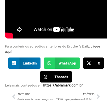
Para conferir os episódios anteriores do Drucker’s Daily,
clique
aqui
LinkedIn
WhatsApp
X
Threads
Leia mais conteúdos em
https://abramark.com.br
ANTERIOR
PRÓXIMO
Oracle anuncia Lucas Leung como novo Diretor de Marketing para o Brasil
T&S Group expande com a T&S Originals, agência de atuação por projeto liderada por PC Freitas e Marcelo Prista