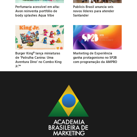
Perfumaria acessível em alta:
Publicis Brasil anuncia seis
Avon reinventa portfólio de
novos líderes para atender
body splashes Aqua Vibe
Santander
Burger King® lança miniaturas
Marketing de Experiência
de ‘Patrulha Canina: Uma
ganha protagonismo no SP2B
Aventura Dino’ no Combo King
com programação da AMPRO
Jr.™