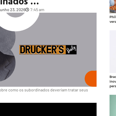
inados …
junho 23, 2026
7:45 am
Phil
ver
Bra
ino
per
obre como os subordinados deveriam tratar seus