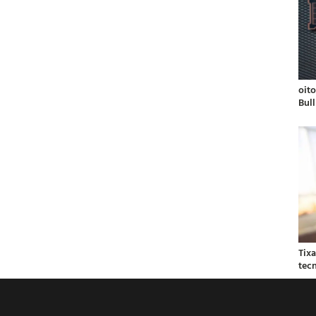
oit
Bul
Tix
tec