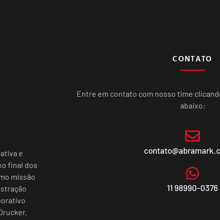
CONTATO
Entre em contato com nosso time clican
abaixo:
contato@abramark.
ativa e
o final dos
omo missão
11 98990-0376
istração
porativo
Drucker.