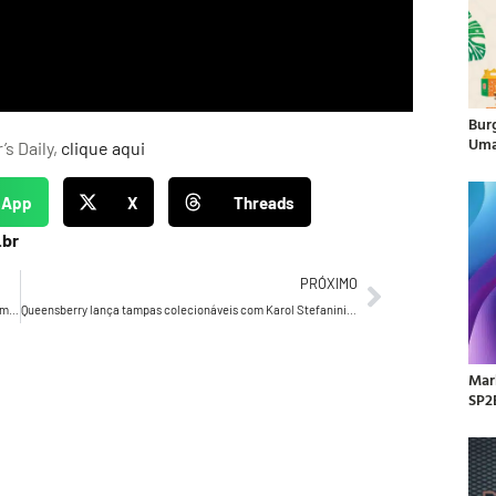
Bur
Uma
’s Daily,
clique aqui
sApp
X
Threads
.br
PRÓXIMO
Krispy Kreme e LATAM Airlines surpreendem passageiros com Donut Drop a bordo e celebram chegada a Congonhas
Queensberry lança tampas colecionáveis com Karol Stefanini para celebrar 40 anos no Brasil
Mar
SP2