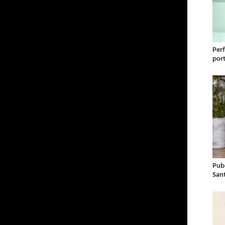
Per
por
Publ
San