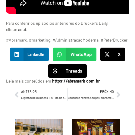
Para conferir os episódios anteriores do Drucker’s Daily,
clique
aqui
.
#Abramark, #marketing, #AdministracaoModerna, #PeterDrucker
LinkedIn
WhatsApp
X
Threads
Leia mais conteúdos em
https://abramark.com.br
ANTERIOR
PRÓXIMO
Lighthouse Business 1115 – 06 de outubro de 2023
Bauducco renova seu posicionamento e identidade visual pela primeira vez em mais de 30 anos