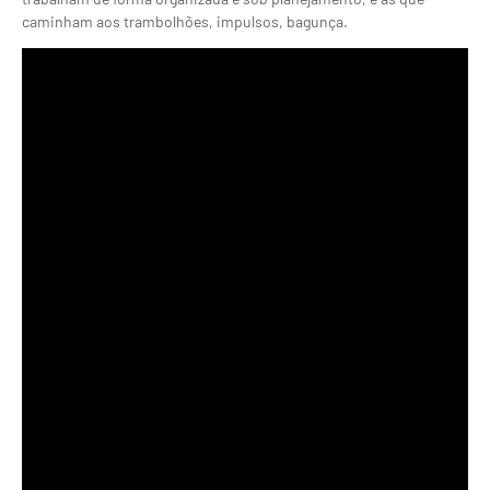
caminham aos trambolhões, impulsos, bagunça.