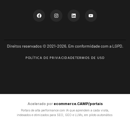
Direitos reservados © 2021-2026. Em conformidade com a LGPD.
POLÍTICA DE PRIVACIDADE
TERMOS DE USO
Acelerado por
ecommerce.CAMP/portais
Portais de alta performance com IA que aprendem a cada visita,
indexados e otimizados para SEO, GEO e LLMs, em piloto automático.