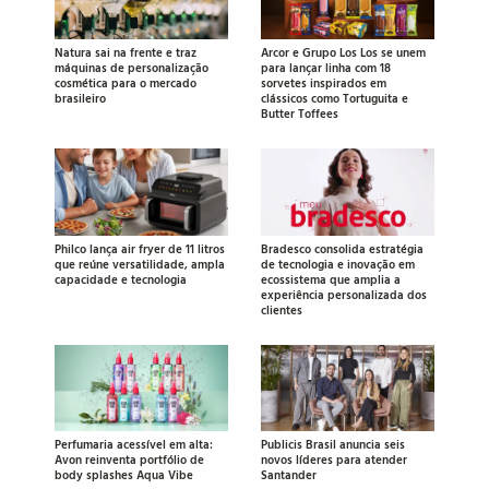
Natura sai na frente e traz
Arcor e Grupo Los Los se unem
máquinas de personalização
para lançar linha com 18
cosmética para o mercado
sorvetes inspirados em
brasileiro
clássicos como Tortuguita e
Butter Toffees
Philco lança air fryer de 11 litros
Bradesco consolida estratégia
que reúne versatilidade, ampla
de tecnologia e inovação em
capacidade e tecnologia
ecossistema que amplia a
experiência personalizada dos
clientes
Perfumaria acessível em alta:
Publicis Brasil anuncia seis
Avon reinventa portfólio de
novos líderes para atender
body splashes Aqua Vibe
Santander