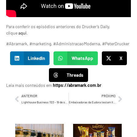
Para conferir os episódios anteriores do Drucker’s Daily,
clique
aqui
.
#Abramark, #marketing, #AdministracaoModerna, #PeterDrucker
LinkedIn
WhatsApp
X
Threads
Leia mais conteúdos em
https://abramark.com.br
ANTERIOR
PRÓXIMO
Lighthouse Business 1123 – 19 de outubro de 2023
Embaixadoras da Eudora testam linha Siàge nos telões da Times Square, em Nova York