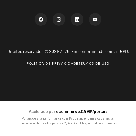
Direitos reservados © 2021-2026. Em conformidade com a LGPD.
POLÍTICA DE PRIVACIDADE
TERMOS DE USO
Acelerado por
ecommerce.CAMP/portais
Portais de alta performance com IA que aprendem a cada visita,
indexados e otimizados para SEO, GEO e LLMs, em piloto automático.