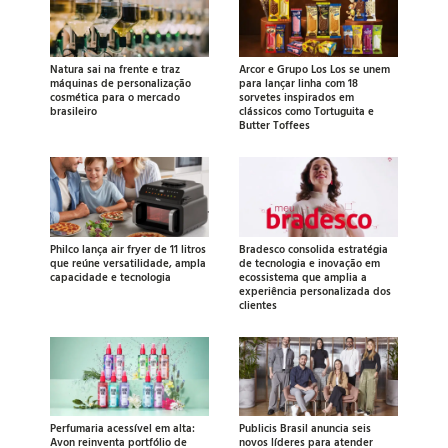
Natura sai na frente e traz
Arcor e Grupo Los Los se unem
máquinas de personalização
para lançar linha com 18
cosmética para o mercado
sorvetes inspirados em
brasileiro
clássicos como Tortuguita e
Butter Toffees
Philco lança air fryer de 11 litros
Bradesco consolida estratégia
que reúne versatilidade, ampla
de tecnologia e inovação em
capacidade e tecnologia
ecossistema que amplia a
experiência personalizada dos
clientes
Perfumaria acessível em alta:
Publicis Brasil anuncia seis
Avon reinventa portfólio de
novos líderes para atender