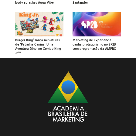
body splashes Aqua Vibe
Santander
Burger King® lança miniaturas
Marketing de Experiência
de ‘Patrulha Canina: Uma
ganha protagonismo no SP2B
Aventura Dino’ no Combo King
com programação da AMPRO
Jr.™