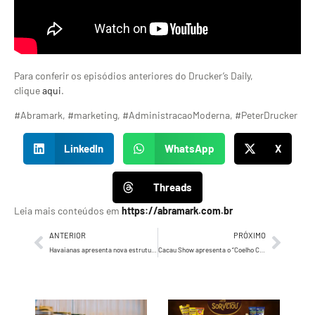
Para conferir os episódios anteriores do Drucker’s Daily,
clique
aqui
.
#Abramark, #marketing, #AdministracaoModerna, #PeterDrucker
LinkedIn
WhatsApp
X
Threads
Leia mais conteúdos em
https://abramark.com.br
ANTERIOR
PRÓXIMO
Havaianas apresenta nova estrutura de agências de comunicação
Cacau Show apresenta o “Coelho Chef” para Páscoa