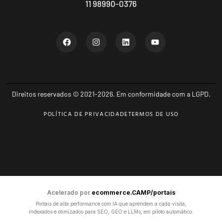
11 98990-0376
Direitos reservados © 2021-2026. Em conformidade com a LGPD.
POLÍTICA DE PRIVACIDADE
TERMOS DE USO
Acelerado por
ecommerce.CAMP/portais
Portais de alta performance com IA que aprendem a cada visita,
indexados e otimizados para SEO, GEO e LLMs, em piloto automático.