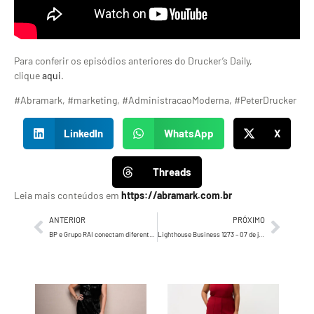
Para conferir os episódios anteriores do Drucker’s Daily,
clique
aqui
.
#Abramark, #marketing, #AdministracaoModerna, #PeterDrucker
LinkedIn
WhatsApp
X
Threads
Leia mais conteúdos em
https://abramark.com.br
ANTERIOR
PRÓXIMO
BP e Grupo RAI conectam diferentes gerações em nova campanha
Lighthouse Business 1273 – 07 de junho de 2024