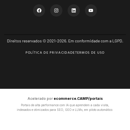
Direitos reservados © 2021-2026. Em conformidade com a LGPD.
POLÍTICA DE PRIVACIDADE
TERMOS DE USO
Acelerado por
ecommerce.CAMP/portais
Portais de alta performance com IA que aprendem a cada visita,
indexados e otimizados para SEO, GEO e LLMs, em piloto automático.