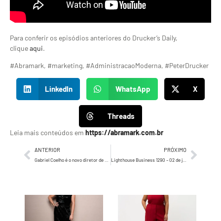
Para conferir os episódios anteriores do Drucker’s Daily,
clique
aqui
.
#Abramark, #marketing, #AdministracaoModerna, #PeterDrucker
LinkedIn
WhatsApp
X
Threads
Leia mais conteúdos em
https://abramark.com.br
ANTERIOR
PRÓXIMO
Gabriel Coelho é o novo diretor de startups e inovação da Clara no Brasil
Lighthouse Business 1290 – 02 de julho de 2024