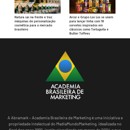
Natura sai na frente e traz
Arcor e Grupo Los Los se unem
máquinas de personalização
para lançar linha com 18
cosmética para o mercado
sorvetes inspirados em
brasileiro
clássicos como Tortuguita e
Butter Toffees
A Abramark – Academia Brasileira de Marketing é uma iniciativa e
propriedade intelectual do MadiaMundoMarketing, idealizada no
final dos anos 1990, institucionalizada em março de 2004 e que