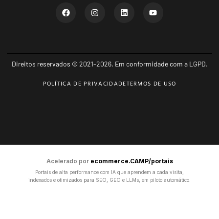
Direitos reservados © 2021-2026. Em conformidade com a LGPD.
POLÍTICA DE PRIVACIDADE
TERMOS DE USO
Acelerado por
ecommerce.CAMP/portais
Portais de alta performance com IA que aprendem a cada visita,
indexados e otimizados para SEO, GEO e LLMs, em piloto automático.