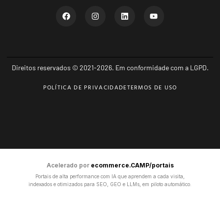
Direitos reservados © 2021-2026. Em conformidade com a LGPD.
POLÍTICA DE PRIVACIDADE
TERMOS DE USO
Acelerado por
ecommerce.CAMP/portais
Portais de alta performance com IA que aprendem a cada visita,
indexados e otimizados para SEO, GEO e LLMs, em piloto automático.