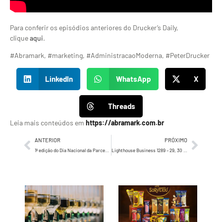
Para conferir os episódios anteriores do Drucker’s Daily,
clique
aqui
.
#Abramark, #marketing, #AdministracaoModerna, #PeterDrucker
LinkedIn
WhatsApp
X
Threads
Leia mais conteúdos em
https://abramark.com.br
ANTERIOR
PRÓXIMO
1ª edição do Dia Nacional da Parceria debate a importância das conexões para fazer negócios mais eficientes e duradouros
Lighthouse Business 1289 – 29, 30 de junho e 01 de julho de 2024