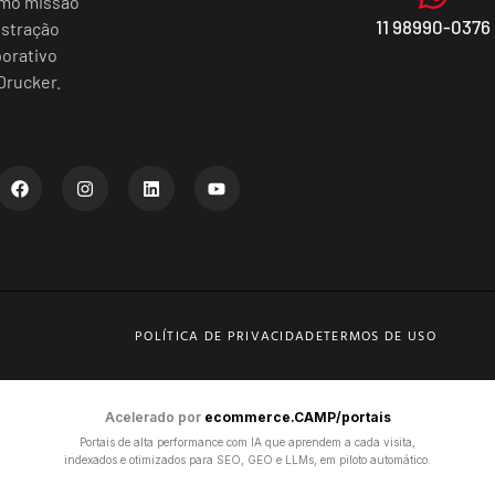
omo missão
11 98990-0376
istração
porativo
Drucker.
POLÍTICA DE PRIVACIDADE
TERMOS DE USO
Acelerado por
ecommerce.CAMP/portais
Portais de alta performance com IA que aprendem a cada visita,
indexados e otimizados para SEO, GEO e LLMs, em piloto automático.