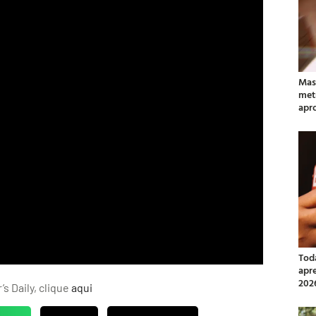
Mas
met
apr
Tod
apr
202
s Daily, clique
aqui