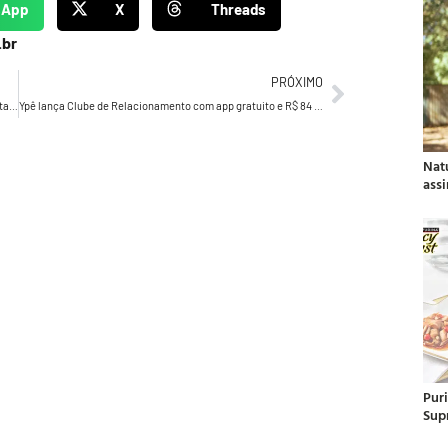
sApp
X
Threads
.br
PRÓXIMO
‘ESG na Essência’: Grupo Boticário conecta beleza e sustentabilidade em nova iniciativa de conteúdo estratégico no LinkedIn
Ypê lança Clube de Relacionamento com app gratuito e R$ 84 mil em prêmios para consumidores
Nat
ass
Pur
Sup