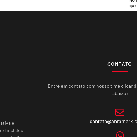
que
CONTATO
Entre em contato com nosso time clican
abaixo:
contato@abramark.
ativa e
o final dos