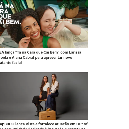
EA lança “Tá na Cara que Cai Bem” com Larissa
oela e Alana Cabral para apresentar novo
atante facial
apBBDO lança Vista e fortalece atuação em Out of
e com unidade dedicada à inovação e narrativas