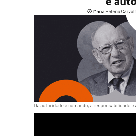
e aut
Maria Helena Carval
Da autoridade e comando, a responsabilidade e 