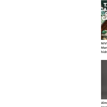
NIV
Man
hidr
Alm
Hom