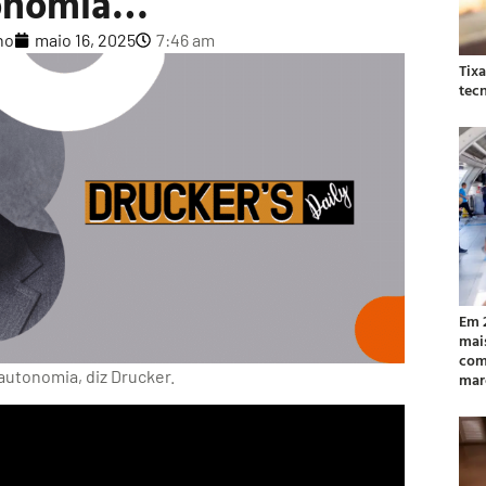
onomia…
ho
maio 16, 2025
7:46 am
Tix
tec
Em 
mai
com
autonomia, diz Drucker.
mar