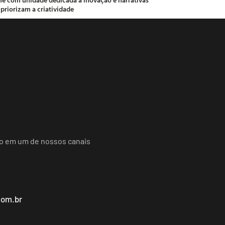
 priorizam a criatividade
do em um de nossos canais
com.br