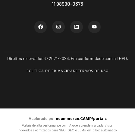
11 98990-0376
Direitos reservados © 2021-2026. Em conformidade com a LGPD.
POLÍTICA DE PRIVACIDADE
TERMOS DE USO
Acelerado por
ecommerce.CAMP/portais
Portais de alta performance com IA que aprendem a cada visita,
indexados e otimizados para SEO, GEO e LLMs, em piloto automático.