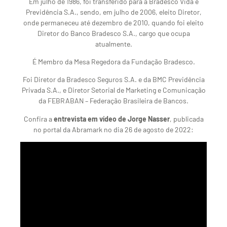
Em julho de 1986, foi transferido para a Bradesco Vida e
Previdência S.A., sendo, em julho de 2006, eleito Diretor,
onde permaneceu até dezembro de 2010, quando foi eleito
Diretor do Banco Bradesco S.A., cargo que ocupa
atualmente.
É Membro da Mesa Regedora da Fundação Bradesco.
Foi Diretor da Bradesco Seguros S.A. e da BMC Previdência
Privada S.A., e Diretor Setorial de Marketing e Comunicação
da FEBRABAN – Federação Brasileira de Bancos.
Confira a
entrevista em vídeo de Jorge Nasser
, publicada
no portal da Abramark no dia 26 de agosto de 2022: