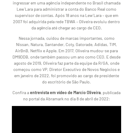
ingressar em uma agência independente no Brasil chamada
Lew´Lara para administrar a conta do Banco Real como
supervisor de contas. Após 18 anos na Lew´Lara – que em
2007 foi adquirida pela rede TBWA – Oliveira evoluiu dentro
da agência até chegar ao cargo de CEO.
Nessa jornada, cuidou de marcas importantes, como
Nissan, Natura, Santander, Coty, Gatorade, Adidas, TIM,
AirBnB, Netflix e Apple. Em 2017, Oliveira mudou-se para
DM9DDB, onde também passou um ano como CEO. E desde
agosto de 2019, Oliveira faz parte da equipe da R/GA, onde
começou como VP, Diretor Executivo de Novos Negócios e
em janeiro de 2022, foi promovido ao cargo de presidente
do escritório de São Paulo.
Confira a
entrevista em vídeo de Marcio Oliveira
, publicada
no portal da Abramark no dia 8 de abril de 2022: