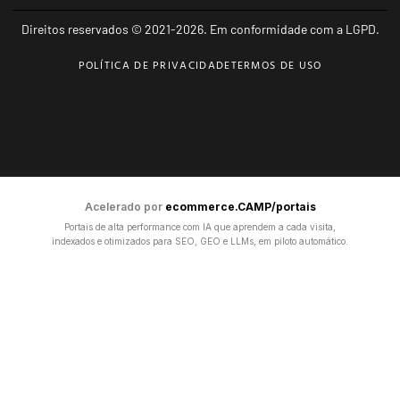
Direitos reservados © 2021-2026. Em conformidade com a LGPD.
POLÍTICA DE PRIVACIDADE
TERMOS DE USO
Acelerado por
ecommerce.CAMP/portais
Portais de alta performance com IA que aprendem a cada visita,
indexados e otimizados para SEO, GEO e LLMs, em piloto automático.