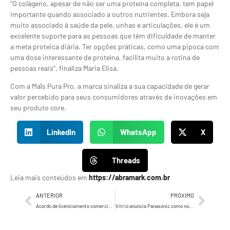
“O colágeno, apesar de não ser uma proteína completa, tem papel
importante quando associado a outros nutrientes. Embora seja
muito associado à saúde da pele, unhas e articulações, ele é um
excelente suporte para as pessoas que têm dificuldade de manter
a meta proteica diária. Ter opções práticas, como uma pipoca com
uma dose interessante de proteína, facilita muito a rotina de
pessoas reais”, finaliza Maria Elisa.
Com a Maïs Pura Pro, a marca sinaliza a sua capacidade de gerar
valor percebido para seus consumidores através de inovações em
seu produto core.
LinkedIn
WhatsApp
X
Threads
Leia mais conteúdos em
https://abramark.com.br
ANTERIOR
PRÓXIMO
Acordo de licenciamento comercial entre Google e Estadão
Vitrio anuncia Panasonic como novo cliente e consolida liderança em Dados, Performance e Inteligência de Negócios