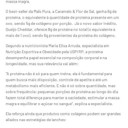
massa magra.
O best-seller da Maïs Pura, a Caramelo & Flor de Sal, ganha 6g de
proteína, o equivalente à quantidade de proteína presente em um
ovo, sendo 5g de colágeno por porção. Já o novo sabor inédito,
Queijo Cheddar, oferece 8g de proteína no total (o equivalente a
mais de 1 ovo), sendo 6g provenientes da proteína do colágeno.
Segundo a nutricionista Maria Elisa Arruda, especialista em
Nutrição Esportiva e Obesidade pela USP/RP, a proteína
desempenha papel essencial na composição corporal e na
longevidade, mas sua relevância vai além:
“A proteína não é só para quem treina, ela é fundamental para
quem busca mais disposição, controle de apetite e até um
metabolismo mais eficiente. E não é só sobre quantidade, mas
sobre frequência: pequenas porções de proteína ao longo do dia
fazem total diferença para manter a saciedade, estimular a massa
magra e equilibrar o açúcar no sangue”, explica a especialista.
Ela reforça ainda que produtos como colágeno podem ser grandes
aliados nas estratégias de lanches: