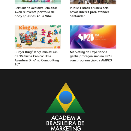
Perfumaria acessível em alta:
Publicis Brasil anuncia seis
Avon reinventa portfólio de
novos líderes para atender
body splashes Aqua Vibe
Santander
Burger King® lança miniaturas
Marketing de Experiência
de ‘Patrulha Canina: Uma
ganha protagonismo no SP2B
Aventura Dino’ no Combo King
com programação da AMPRO
Jr.™