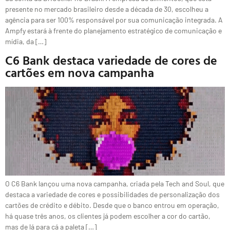
presente no mercado brasileiro desde a década de 30, escolheu a
agência para ser 100% responsável por sua comunicação integrada. A
Ampfy estará à frente do planejamento estratégico de comunicação e
mídia, da […]
C6 Bank destaca variedade de cores de
cartões em nova campanha
O C6 Bank lançou uma nova campanha, criada pela Tech and Soul, que
destaca a variedade de cores e possibilidades de personalização dos
cartões de crédito e débito. Desde que o banco entrou em operação,
há quase três anos, os clientes já podem escolher a cor do cartão,
mas de lá para cá a paleta […]