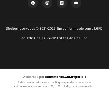
Direitos reservados © 2021-2026. Em conformidade com a LGPD.
POLÍTICA DE PRIVACIDADE
TERMOS DE USO
Acelerado por
ecommerce.CAMP/portais
Portais de alta performance com IA que aprendem a cada visita,
indexados e otimizados para SEO, GEO e LLMs, em piloto automático.