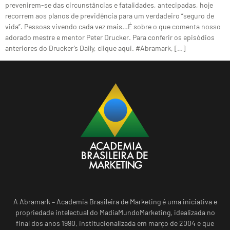
prevenirem-se das circunstâncias e fatalidades, antecipadas, hoje
recorrem aos planos de previdência para um verdadeiro “seguro de
vida”. Pessoas vivendo cada vez mais…É sobre o que comenta nosso
adorado mestre e mentor Peter Drucker. Para conferir os episódios
anteriores do Drucker’s Daily, clique aqui. #Abramark, […]
A Abramark – Academia Brasileira de Marketing é uma iniciativa e
propriedade intelectual do MadiaMundoMarketing, idealizada no
final dos anos 1990, institucionalizada em março de 2004 e que