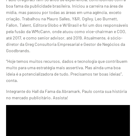
boa fama da publicidade brasileira. Iniciou a carreira na área de
mídia, mas passou por todas as áreas em uma agência, exceto
criação. Trabalhou na Mauro Salles, Y&R, Ogilvy, Leo Burnett,
Fallon, Talent, Editora Globo e W/Brasil e foi um dos responsáveis
pela fusão da WMcCann, onde atuou como vice-chairman e COO,
até 2017, e como senior advisor, até 2019. Atualmente, é sócio-
diretor da Greg Consultoria Empresarial e Gestor de Negócios da
Goodbrands.
“Hoje temos muitos recursos, dados e tecnologia que contribuem
muito para uma estratégia mais assertiva. Mas ainda uma boa
ideia é a potencializadora de tudo. Precisamos ter boas ideias”,
conta.
Integrante do Hall da Fama da Abramark, Paulo conta sua história
no mercado publicitário. Assista!