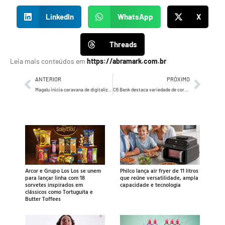
LinkedIn
WhatsApp
X
Threads
Leia mais conteúdos em
https://abramark.com.br
ANTERIOR
PRÓXIMO
Magalu inicia caravana de digitalização do varejo pelo Nordeste
C6 Bank destaca variedade de cores de cartões em nova campanha
Arcor e Grupo Los Los se unem
Philco lança air fryer de 11 litros
para lançar linha com 18
que reúne versatilidade, ampla
sorvetes inspirados em
capacidade e tecnologia
clássicos como Tortuguita e
Butter Toffees