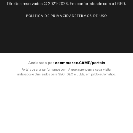
Direitos reservados © 2021-2026. Em conformidade com a LGPD.
POLÍTICA DE PRIVACIDADE
TERMOS DE USO
Acelerado por
ecommerce.CAMP/portais
Portais de alta performance com IA que aprendem a cada visita,
indexados e otimizados para SEO, GEO e LLMs, em piloto automático.