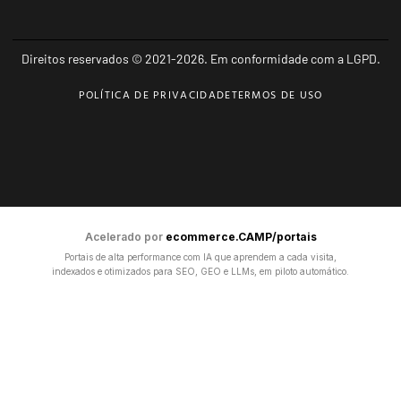
Direitos reservados © 2021-2026. Em conformidade com a LGPD.
POLÍTICA DE PRIVACIDADE
TERMOS DE USO
Acelerado por
ecommerce.CAMP/portais
Portais de alta performance com IA que aprendem a cada visita,
indexados e otimizados para SEO, GEO e LLMs, em piloto automático.