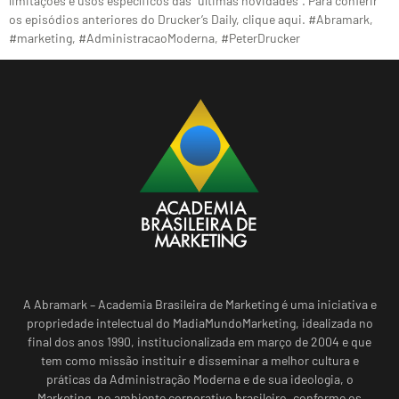
limitações e usos específicos das “últimas novidades”. Para conferir
os episódios anteriores do Drucker’s Daily, clique aqui. #Abramark,
#marketing, #AdministracaoModerna, #PeterDrucker
A Abramark – Academia Brasileira de Marketing é uma iniciativa e
propriedade intelectual do MadiaMundoMarketing, idealizada no
final dos anos 1990, institucionalizada em março de 2004 e que
tem como missão instituir e disseminar a melhor cultura e
práticas da Administração Moderna e de sua ideologia, o
Marketing, no ambiente corporativo brasileiro, conforme os