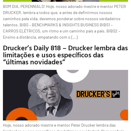
BOM DIA, PERENNIALS! Hoje, nosso adorado mestre e mentor PETER
DRUCKER, lembra a todos que, e antes de definirmos nossos
caminhos pela vida, devemos ponderar sobre nossos verdadeiros
talentos. BIBS – BENCHMARKS & INSIGHTS BUSINESS BIBS1 –
CARROS ELÉTRICOS, um ritmo e um caminho país a país. BIBS2 –
Ensino a distância, empatando com o […]
Drucker’s Daily 818 – Drucker lembra das
limitações e usos específicos das
“últimas novidades”
Hoje, nosso adorado mestre e mentor Peter Drucker lembra das