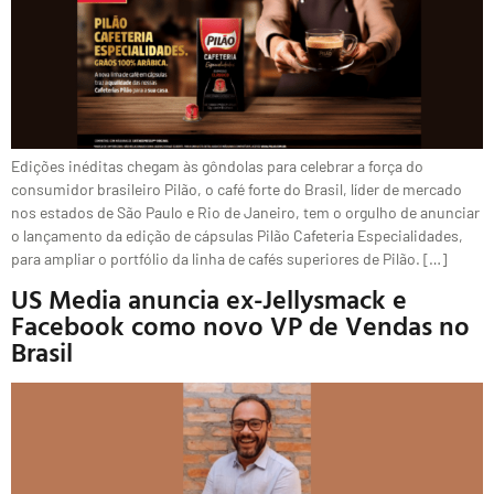
Edições inéditas chegam às gôndolas para celebrar a força do
consumidor brasileiro Pilão, o café forte do Brasil, líder de mercado
nos estados de São Paulo e Rio de Janeiro, tem o orgulho de anunciar
o lançamento da edição de cápsulas Pilão Cafeteria Especialidades,
para ampliar o portfólio da linha de cafés superiores de Pilão. […]
US Media anuncia ex-Jellysmack e
Facebook como novo VP de Vendas no
Brasil