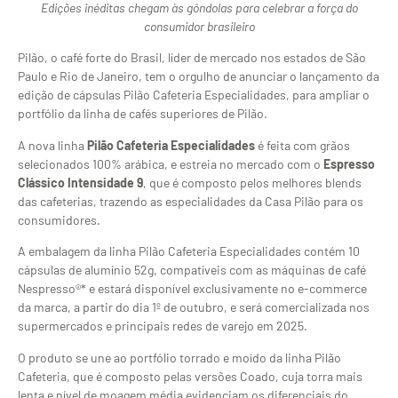
Edições inéditas chegam às gôndolas para celebrar a força do
consumidor brasileiro
Pilão, o café forte do Brasil, líder de mercado nos estados de São
Paulo e Rio de Janeiro, tem o orgulho de anunciar o lançamento da
edição de cápsulas Pilão Cafeteria Especialidades, para ampliar o
portfólio da linha de cafés superiores de Pilão.
A nova linha
Pilão Cafeteria Especialidades
é feita com grãos
selecionados 100% arábica, e estreia no mercado com o
Espresso
Clássico Intensidade 9
, que é composto pelos melhores blends
das cafeterias, trazendo as especialidades da Casa Pilão para os
consumidores.
A embalagem da linha Pilão Cafeteria Especialidades contém 10
cápsulas de alumínio 52g, compatíveis com as máquinas de café
Nespresso®* e estará disponível exclusivamente no e-commerce
da marca, a partir do dia 1º de outubro, e será comercializada nos
supermercados e principais redes de varejo em 2025.
O produto se une ao portfólio torrado e moído da linha Pilão
Cafeteria, que é composto pelas versões Coado, cuja torra mais
lenta e nível de moagem média evidenciam os diferenciais do