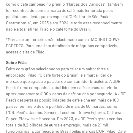
como o café campeão no prêmio “Marcas dos Cariocas”, também
foi reconhecido como a marca de café mais lembrada pelos
paulistanos, destaque do especial “O Melhor de São Paulo –
Gastronomia”, em 2023 e em 2024, e todo esse reconhecimento
não é à toa, afinal, Pilão é o café forte do Brasil.
*Marca de um terceiro, não relacionado com a JACOBS DOUWE
EGBERTS. Para uma lista detalhada de máquinas compatíveis,
acesse o site de Pilão.
Sobre Pilão
Feito com grãos selecionados para criar um sabor forte e
encorpado, Pilão, “O café forte do Brasil”, é a marca líder de
mercado que agrada o paladar do consumidor brasileiro. A JDE
Peet’s é uma companhia global líder em cafés e chás, servindo
aproximadamente 4100 xícaras de café ou chá por segundo. A JDE
Peet’s desperta as possibilidades de café e chá em mais de 100
países, por meio de um portfólio de mais de 50 marcas, como
L’OR, Peet’s, Jacobs, Senseo, Tassimo, Douwe Egberts, OldTown,
Super, Pickwick e Moccona. Em 2023, a JDE Peet’s gerou vendas
totais de 8,2 bilhões de euros e empregou mais de 21 mil
funcionários. É conhecida no Brasil pelas marcas L’OR, Pilão, Café