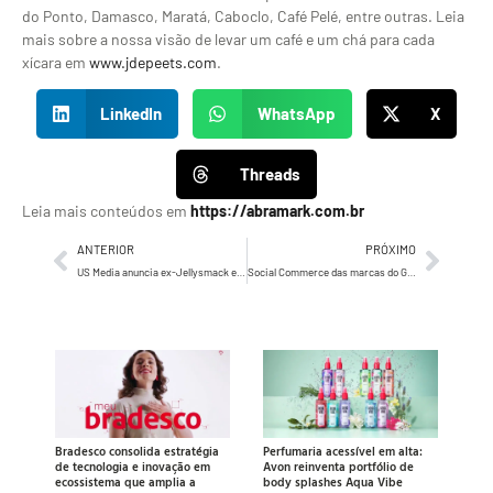
do Ponto, Damasco, Maratá, Caboclo, Café Pelé, entre outras. Leia
mais sobre a nossa visão de levar um café e um chá para cada
xícara em
www.jdepeets.com
.
LinkedIn
WhatsApp
X
Threads
Leia mais conteúdos em
https://abramark.com.br
ANTERIOR
PRÓXIMO
US Media anuncia ex-Jellysmack e Facebook como novo VP de Vendas no Brasil
Social Commerce das marcas do Grupo SBF dispara com crescimento de quase 200% no último ano
Bradesco consolida estratégia
Perfumaria acessível em alta:
de tecnologia e inovação em
Avon reinventa portfólio de
ecossistema que amplia a
body splashes Aqua Vibe