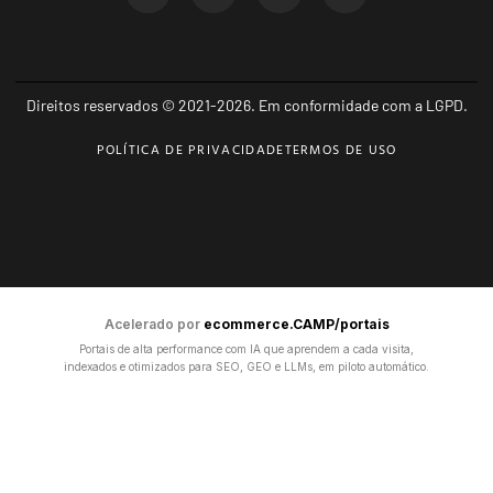
Direitos reservados © 2021-2026. Em conformidade com a LGPD.
POLÍTICA DE PRIVACIDADE
TERMOS DE USO
Acelerado por
ecommerce.CAMP/portais
Portais de alta performance com IA que aprendem a cada visita,
indexados e otimizados para SEO, GEO e LLMs, em piloto automático.