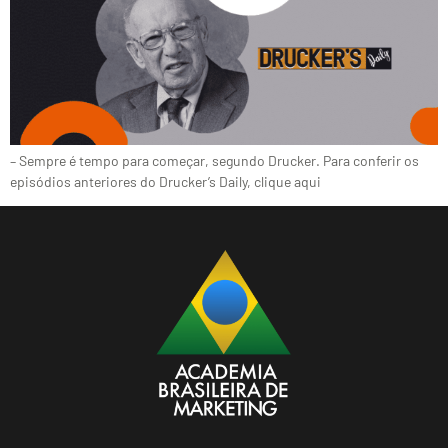
– Sempre é tempo para começar, segundo Drucker. Para conferir os
episódios anteriores do Drucker’s Daily, clique aqui