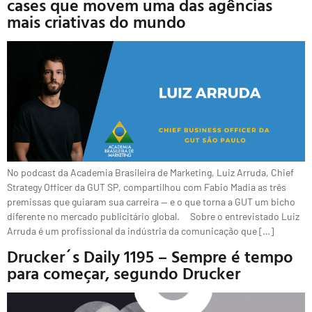
cases que movem uma das agências
mais criativas do mundo
No podcast da Academia Brasileira de Marketing, Luiz Arruda, Chief
Strategy Officer da GUT SP, compartilhou com Fabio Madia as três
premissas que guiaram sua carreira — e o que torna a GUT um bicho
diferente no mercado publicitário global. Sobre o entrevistado Luiz
Arruda é um profissional da indústria da comunicação que […]
Drucker´s Daily 1195 – Sempre é tempo
para começar, segundo Drucker