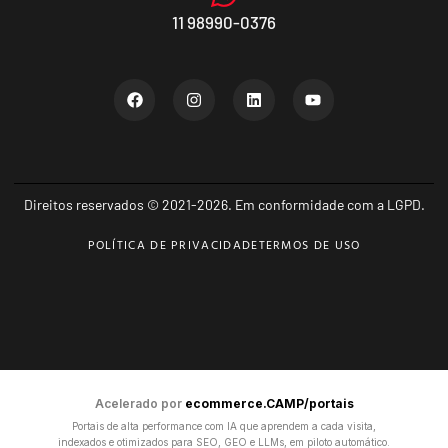
11 98990-0376
Direitos reservados © 2021-2026. Em conformidade com a LGPD.
POLÍTICA DE PRIVACIDADE
TERMOS DE USO
Acelerado por
ecommerce.CAMP/portais
Portais de alta performance com IA que aprendem a cada visita,
indexados e otimizados para SEO, GEO e LLMs, em piloto automático.