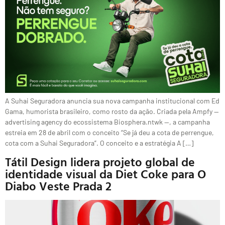
A Suhai Seguradora anuncia sua nova campanha institucional com Ed
Gama, humorista brasileiro, como rosto da ação. Criada pela Ampfy —
advertising agency do ecossistema Biosphera.ntwk —, a campanha
estreia em 28 de abril com o conceito “Se já deu a cota de perrengue,
cota com a Suhai Seguradora”. O conceito e a estratégia A […]
Tátil Design lidera projeto global de
identidade visual da Diet Coke para O
Diabo Veste Prada 2