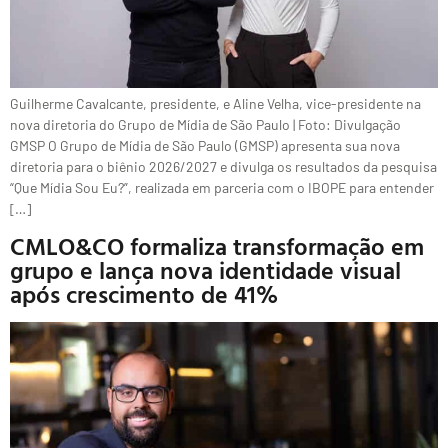
Guilherme Cavalcante, presidente, e Aline Velha, vice-presidente na
nova diretoria do Grupo de Mídia de São Paulo | Foto: Divulgação
GMSP O Grupo de Mídia de São Paulo (GMSP) apresenta sua nova
diretoria para o biênio 2026/2027 e divulga os resultados da pesquisa
“Que Mídia Sou Eu?”, realizada em parceria com o IBOPE para entender
[…]
CMLO&CO formaliza transformação em
grupo e lança nova identidade visual
após crescimento de 41%