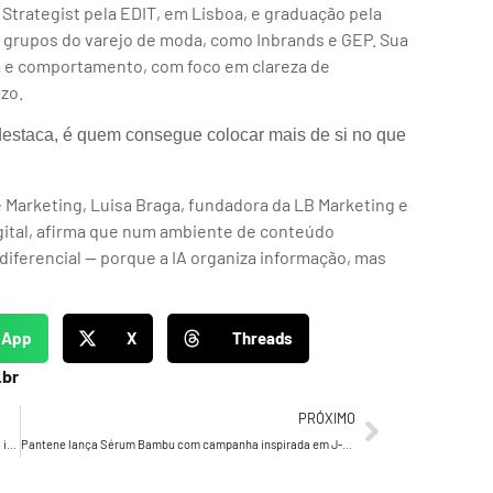
Strategist pela EDIT, em Lisboa, e graduação pela
 grupos do varejo de moda, como Inbrands e GEP. Sua
ia e comportamento, com foco em clareza de
zo.
estaca, é quem consegue colocar mais de si no que
 Marketing, Luisa Braga, fundadora da LB Marketing e
gital, afirma que num ambiente de conteúdo
 diferencial — porque a IA organiza informação, mas
sApp
X
Threads
.br
PRÓXIMO
Nubank anuncia Arte Lab no Conjunto Nacional com mostra inédita de Tarsila do Amaral na inauguração em agosto
Pantene lança Sérum Bambu com campanha inspirada em J-Dramas, experiência imersiva no Ibirapuera e tecnologia do Japão