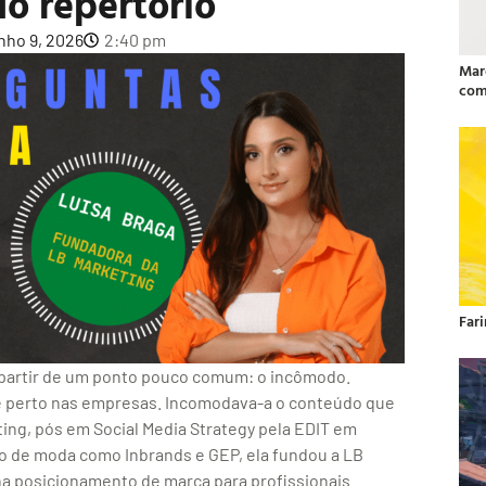
do repertório
nho 9, 2026
2:40 pm
Mar
com
Far
a partir de um ponto pouco comum: o incômodo.
de perto nas empresas. Incomodava-a o conteúdo que
ing, pós em Social Media Strategy pela EDIT em
o de moda como Inbrands e GEP, ela fundou a LB
lha posicionamento de marca para profissionais