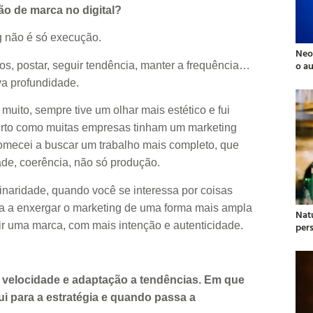
o de marca no digital?
g não é só execução.
Neo
o a
, postar, seguir tendência, manter a frequência…
va profundidade.
uito, sempre tive um olhar mais estético e fui
erto como muitas empresas tinham um marketing
comecei a buscar um trabalho mais completo, que
ade, coerência, não só produção.
linaridade, quando você se interessa por coisas
ça a enxergar o marketing de uma forma mais ampla
Natu
r uma marca, com mais intenção e autenticidade.
per
 velocidade e adaptação a tendências. Em que
i para a estratégia e quando passa a