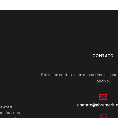
CONTATO
Entre em contato com nosso time clican
abaixo:
contato@abramark.
ativa e
o final dos