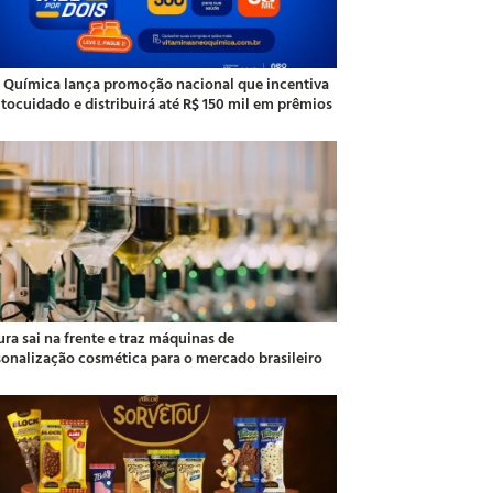
 Química lança promoção nacional que incentiva
utocuidado e distribuirá até R$ 150 mil em prêmios
ra sai na frente e traz máquinas de
sonalização cosmética para o mercado brasileiro