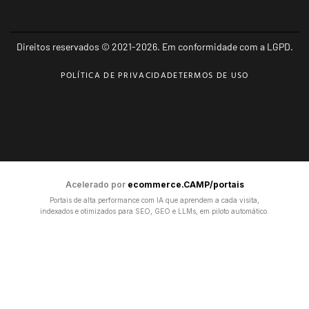
Direitos reservados © 2021-2026. Em conformidade com a LGPD.
POLÍTICA DE PRIVACIDADE
TERMOS DE USO
Acelerado por
ecommerce.CAMP/portais
Portais de alta performance com IA que aprendem a cada visita,
indexados e otimizados para SEO, GEO e LLMs, em piloto automático.