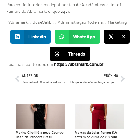
Para conferir todos os depoimentos de Acadêmicos e Hall of
Famers da Abramark, clique
aqui
.
#Abramark, #JoseSalibi, #AdministraçãoModerna, #Marketing
LinkedIn
WhatsApp
X
Threads
Leia mais conteúdos em
https://abramark.com.br
ANTERIOR
PRÓXIMO
Campanha do Grupo Carrefour mostra como ações antirracistas impactam pessoas
Philips Áudio e Vídeo lança campanha contra o TVédio
Marina Cirelli é a nova Country
Marcas da Lojas Renner S.A.
Head da Pandora Brasil
entram no clima do 8.8 com