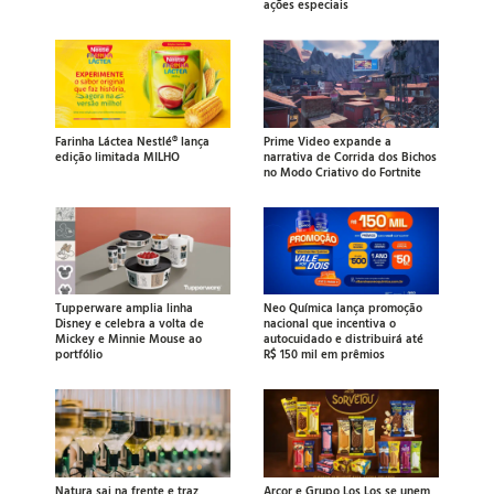
ações especiais
Farinha Láctea Nestlé® lança
Prime Video expande a
edição limitada MILHO
narrativa de Corrida dos Bichos
no Modo Criativo do Fortnite
Tupperware amplia linha
Neo Química lança promoção
Disney e celebra a volta de
nacional que incentiva o
Mickey e Minnie Mouse ao
autocuidado e distribuirá até
portfólio
R$ 150 mil em prêmios
Natura sai na frente e traz
Arcor e Grupo Los Los se unem