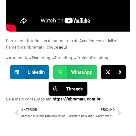
Para conferir todos os depoimentos de Acadêmicos e Hall of
Famers da Abramark, clique
aqui
#Abramark, #Marketing, #Branding, #TroianoBranding
LinkedIn
WhatsApp
X
Threads
Leia mais conteúdos em
https://abramark.com.br
ANTERIOR
PRÓXIMO
Janssen cria robô para inspirar brasileiros a cuidarem da saúde em 2022
Drucker’s Daily 0137 – Cohen fala sobre o que era marketing para Peter Drucker