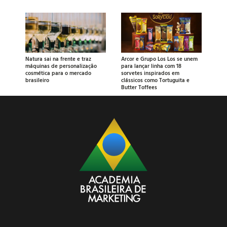
Natura sai na frente e traz
Arcor e Grupo Los Los se unem
máquinas de personalização
para lançar linha com 18
cosmética para o mercado
sorvetes inspirados em
brasileiro
clássicos como Tortuguita e
Butter Toffees