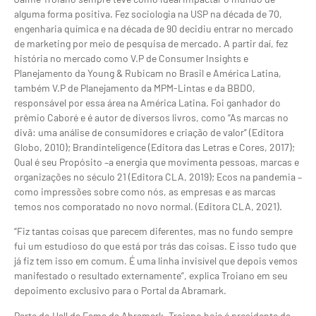
alguma forma positiva. Fez sociologia na USP na década de 70,
engenharia química e na década de 90 decidiu entrar no mercado
de marketing por meio de pesquisa de mercado. A partir daí, fez
história no mercado como V.P de Consumer Insights e
Planejamento da Young & Rubicam no Brasil e América Latina,
também V.P de Planejamento da MPM-Lintas e da BBDO,
responsável por essa área na América Latina. Foi ganhador do
prêmio Caboré e é autor de diversos livros, como “As marcas no
divã: uma análise de consumidores e criação de valor” (Editora
Globo, 2010); Brandinteligence (Editora das Letras e Cores, 2017);
Qual é seu Propósito –a energia que movimenta pessoas, marcas e
organizações no século 21 (Editora CLA, 2019); Ecos na pandemia –
como impressões sobre como nós, as empresas e as marcas
temos nos comporatado no novo normal. (Editora CLA, 2021).
“Fiz tantas coisas que parecem diferentes, mas no fundo sempre
fui um estudioso do que está por trás das coisas. E isso tudo que
já fiz tem isso em comum. É uma linha invisível que depois vemos
manifestado o resultado externamente”, explica Troiano em seu
depoimento exclusivo para o Portal da Abramark.
Parte do Hall da Fama da Abramark, Troiano hoje é presidente da