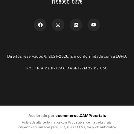
11 98990-0376
Direitos reservados © 2021-2026. Em conformidade com a LGPD.
POLÍTICA DE PRIVACIDADE
TERMOS DE USO
Acelerado por
ecommerce.CAMP/portais
Portais de alta performance com IA que aprendem a cada visita,
indexados e otimizados para SEO, GEO e LLMs, em piloto automático.