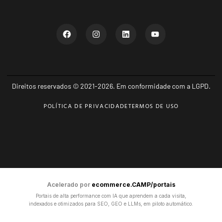
Direitos reservados © 2021-2026. Em conformidade com a LGPD.
POLÍTICA DE PRIVACIDADE
TERMOS DE USO
Acelerado por
ecommerce.CAMP/portais
Portais de alta performance com IA que aprendem a cada visita,
indexados e otimizados para SEO, GEO e LLMs, em piloto automático.