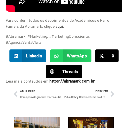
Para conferir todos os depoimentos de Acadêmicos e Hall of
Famers da Abramark, clique
aqui.
#Abramark, #Marketing, #MarketingConsciente,
#AgenciaSantaClara
LinkedIn
WhatsApp
X
Threads
Leia mais conteúdos em
https://abramark.com.br
ANTERIOR
PRÓXIMO
Com apoio de grandes marcas, Artplan e Upper lançam Escola do Criador
Millie Bobby Brown estreia na direção de seu curta-metragem com Galaxy S22 Ultra 5G