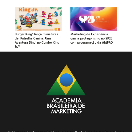
Burger King® lança miniaturas
Marketing de Experiência
de ‘Patrulha Canina: Uma
ganha protagonismo no SP2B
Aventura Dino’ no Combo King
com programação da AMPRO
Jr.™