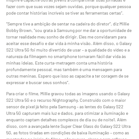
fazer com que suas vozes sejam ouvidas, porque qualquer pessoa
pode contar histórias incríveis se tiver as ferramentas certas”.
“Sempre tive a ambição de sentar na cadeira do diretor”, diz Millie
Bobby Brown, “sou grata à Samsung por me dar a oportunidade de
tornar realidade meu sonho de dirigir. Eles me convidaram para
aceitar esse desafio e dar vida à minha visão. Além disso, o Galaxy
S22 Ultra 5G foi muito divertido de usar – a qualidade do vídeo e a
natureza da filmagem no smartphone tornaram fácil dar vida às
minhas ideias. Este curta-metragem conta uma história
profundamente pessoal, mas também é uma mensagem para
outras meninas. Espero que isso as capacite a ter coragem de se
expressar e buscar seus sonhos”.
Para criar o filme, Millie gravou todas as imagens usando o Galaxy
S22 Ultra 5G e o recurso Nightography. Construído com o maior
sensor de pixel já feito pela Samsung – as lentes do Galaxy S22
Ultra 5G capturam mais luz e dados, para otimizar a iluminação e
enquanto captam detalhes complexos de dia ou de noite1. Além
disso, com a avançada lente Super Clear Glass do Galaxy S22 Ultra
5G, as fotos tiradas em condições de baixa iluminação – como as