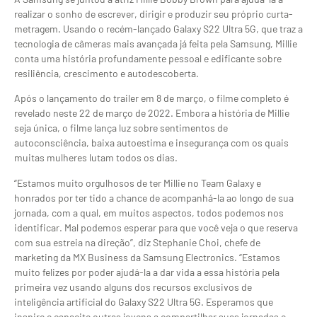
realizar o sonho de escrever, dirigir e produzir seu próprio curta-
metragem. Usando o recém-lançado Galaxy S22 Ultra 5G, que traz a
tecnologia de câmeras mais avançada já feita pela Samsung, Millie
conta uma história profundamente pessoal e edificante sobre
resiliência, crescimento e autodescoberta.
Após o lançamento do trailer em 8 de março, o filme completo é
revelado neste 22 de março de 2022. Embora a história de Millie
seja única, o filme lança luz sobre sentimentos de
autoconsciência, baixa autoestima e insegurança com os quais
muitas mulheres lutam todos os dias.
“Estamos muito orgulhosos de ter Millie no Team Galaxy e
honrados por ter tido a chance de acompanhá-la ao longo de sua
jornada, com a qual, em muitos aspectos, todos podemos nos
identificar. Mal podemos esperar para que você veja o que reserva
com sua estreia na direção”, diz Stephanie Choi, chefe de
marketing da MX Business da Samsung Electronics. “Estamos
muito felizes por poder ajudá-la a dar vida a essa história pela
primeira vez usando alguns dos recursos exclusivos de
inteligência artificial do Galaxy S22 Ultra 5G. Esperamos que
inspire e capacite outras jovens a compartilhar suas jornadas e