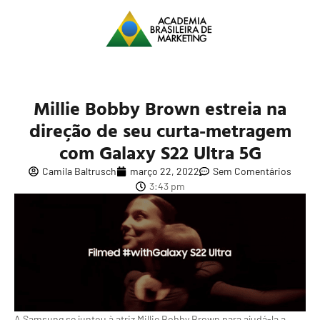
Millie Bobby Brown estreia na
direção de seu curta-metragem
com Galaxy S22 Ultra 5G
Camila Baltrusch
março 22, 2022
Sem Comentários
3:43 pm
A Samsung se juntou à atriz Millie Bobby Brown para ajudá-la a