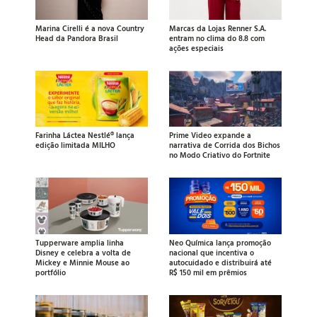
Marina Cirelli é a nova Country
Marcas da Lojas Renner S.A.
Head da Pandora Brasil
entram no clima do 8.8 com
ações especiais
Farinha Láctea Nestlé® lança
Prime Video expande a
edição limitada MILHO
narrativa de Corrida dos Bichos
no Modo Criativo do Fortnite
Tupperware amplia linha
Neo Química lança promoção
Disney e celebra a volta de
nacional que incentiva o
Mickey e Minnie Mouse ao
autocuidado e distribuirá até
portfólio
R$ 150 mil em prêmios