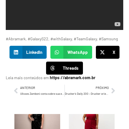
#Abramark, #GalaxyS22, #withGalaxy, #TeamGalaxy, #Samsung
LinkedIn
WhatsApp
X
Threads
Leia mais conteúdos em
https://abramark.com.br
ANTERIOR
PRÓXIMO
Ulisses Zamboni conta sobre sua especialidade em comportamento estratégico das marcas
Drucker’s Daily 200 – Drucker orienta sobre o desconforto que faz parte de realizar algo relevante