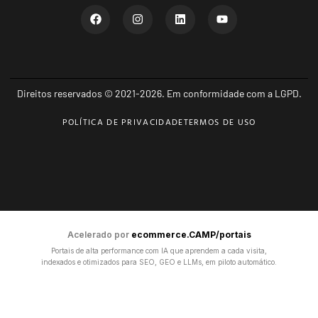
Direitos reservados © 2021-2026. Em conformidade com a LGPD.
POLÍTICA DE PRIVACIDADE
TERMOS DE USO
Acelerado por
ecommerce.CAMP/portais
Portais de alta performance com IA que aprendem a cada visita,
indexados e otimizados para SEO, GEO e LLMs, em piloto automático.