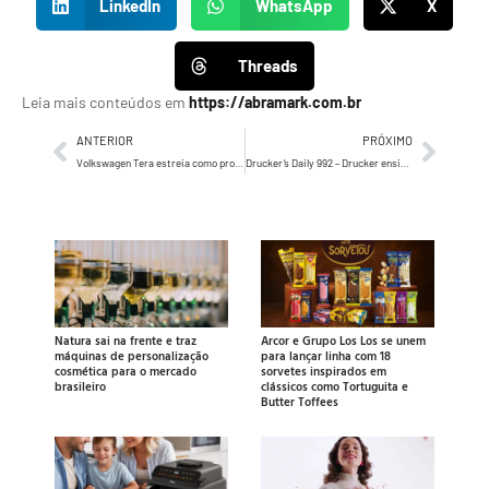
LinkedIn
WhatsApp
X
Threads
Leia mais conteúdos em
https://abramark.com.br
ANTERIOR
PRÓXIMO
Volkswagen Tera estreia como protagonista em séries e filme Netflix
Drucker’s Daily 992 – Drucker ensina, que a Gestão de qualidade, contempla com igual peso…
Natura sai na frente e traz
Arcor e Grupo Los Los se unem
máquinas de personalização
para lançar linha com 18
cosmética para o mercado
sorvetes inspirados em
brasileiro
clássicos como Tortuguita e
Butter Toffees