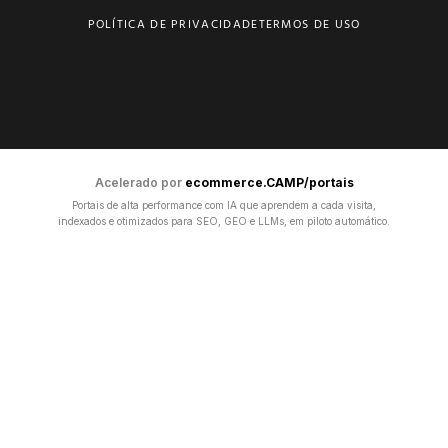
POLÍTICA DE PRIVACIDADE
TERMOS DE USO
Acelerado por
ecommerce.CAMP/portais
Portais de alta performance com IA que aprendem a cada visita,
indexados e otimizados para SEO, GEO e LLMs, em piloto automático.