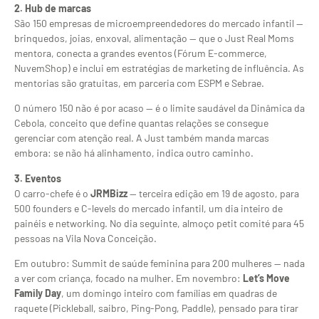
2. Hub de marcas
São 150 empresas de microempreendedores do mercado infantil —
brinquedos, joias, enxoval, alimentação — que o Just Real Moms
mentora, conecta a grandes eventos (Fórum E-commerce,
NuvemShop) e inclui em estratégias de marketing de influência. As
mentorias são gratuitas, em parceria com ESPM e Sebrae.
O número 150 não é por acaso — é o limite saudável da Dinâmica da
Cebola, conceito que define quantas relações se consegue
gerenciar com atenção real. A Just também manda marcas
embora: se não há alinhamento, indica outro caminho.
3. Eventos
O carro-chefe é o
JRMBizz
— terceira edição em 19 de agosto, para
500 founders e C-levels do mercado infantil, um dia inteiro de
painéis e networking. No dia seguinte, almoço petit comité para 45
pessoas na Vila Nova Conceição.
Em outubro: Summit de saúde feminina para 200 mulheres — nada
a ver com criança, focado na mulher. Em novembro:
Let’s Move
Family Day
, um domingo inteiro com famílias em quadras de
raquete (Pickleball, saibro, Ping-Pong, Paddle), pensado para tirar