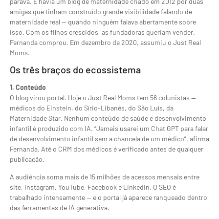
parava. E havia um blog de maternidade criado em 2012 por duas
amigas que tinham construído grande visibilidade falando de
maternidade real — quando ninguém falava abertamente sobre
isso. Com os filhos crescidos, as fundadoras queriam vender.
Fernanda comprou. Em dezembro de 2020, assumiu o Just Real
Moms.
Os três braços do ecossistema
1. Conteúdo
O blog virou portal. Hoje o Just Real Moms tem 56 colunistas —
médicos do Einstein, do Sírio-Libanês, do São Luís, da
Maternidade Star. Nenhum conteúdo de saúde e desenvolvimento
infantil é produzido com IA. “Jamais usarei um Chat GPT para falar
de desenvolvimento infantil sem a chancela de um médico”, afirma
Fernanda. Até o CRM dos médicos é verificado antes de qualquer
publicação.
A audiência soma mais de 15 milhões de acessos mensais entre
site, Instagram, YouTube, Facebook e LinkedIn. O SEO é
trabalhado intensamente — e o portal já aparece ranqueado dentro
das ferramentas de IA generativa.