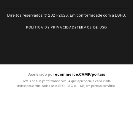
Direitos reservados © 2021-2026. Em conformidade com a LGPD.
POLÍTICA DE PRIVACIDADE
TERMOS DE USO
Acelerado por
ecommerce.CAMP/portais
Portais de alta performance com IA que aprendem a cada visita,
indexados e otimizados para SEO, GEO e LLMs, em piloto automático.