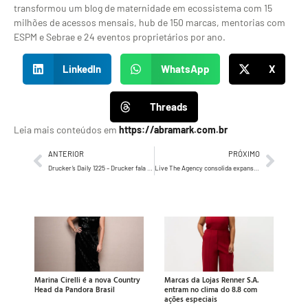
transformou um blog de maternidade em ecossistema com 15
milhões de acessos mensais, hub de 150 marcas, mentorias com
ESPM e Sebrae e 24 eventos proprietários por ano.
LinkedIn
WhatsApp
X
Threads
Leia mais conteúdos em
https://abramark.com.br
ANTERIOR
PRÓXIMO
Drucker’s Daily 1225 – Drucker fala sobre a sabedoria de sempre se concentrar os melhores…
Live The Agency consolida expansão na América Latina com foco no México, Audible e crescimento de 390% na receita regional
Marina Cirelli é a nova Country
Marcas da Lojas Renner S.A.
Head da Pandora Brasil
entram no clima do 8.8 com
ações especiais