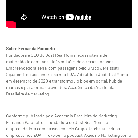
Sobre Fernanda Paroneto
Fundadora e CEO do Just Real Moms, ecossistema de
maternidade com mais de 15 milhões de acessos mensais.
Empreendedora serial com passagens pelo Grupo Jereissati
(Iguatemi) e duas empresas nos EUA. Adquiriu o Just Real Moms
em dezembro de 2020 e transformou o blog em portal, hub de
marcas e plataforma de eventos. Acadêmica da Academia
Brasileira de Marketing.
Conforme publicado pela Academia Brasileira de Marketing,
Fernanda Paronetto — fundadora do Just Real Moms e
empreendedora com passagem pelo Grupo Jereissati e duas
empresas nos EUA — revelou no podcast Vozes no Marketing como