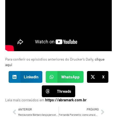
Para conferir os episódios anteriores do Drucker’s Daily,
clique
aqui
LinkedIn
WhatsApp
X
Threads
Leia mais conteúdos em
https://abramark.com.br
ANTERIOR
PRÓXIMO
Restaurante Bárbaro lança personagem “El Bárbaro” e bolão da Copa do Mundo com provocações BRA x ARG criado pela Wonderland
Fernanda Paronetto: como uma empreendedora sem filhos construiu o maior ecossistema de maternidade do Brasil