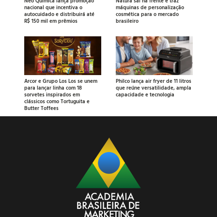
Neo Química lança promoção
Natura sai na frente e traz
nacional que incentiva o
máquinas de personalização
autocuidado e distribuirá até
cosmética para o mercado
R$ 150 mil em prêmios
brasileiro
Arcor e Grupo Los Los se unem
Philco lança air fryer de 11 litros
para lançar linha com 18
que reúne versatilidade, ampla
sorvetes inspirados em
capacidade e tecnologia
clássicos como Tortuguita e
Butter Toffees