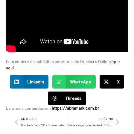
Para conferir os episódios anteriores do Drucker’s Daily,
clique
aqui
LinkedIn
WhatsApp
X
Threads
Leia mais conteúdos em
https://abramark.com.br
ANTERIOR
PRÓXIMO
Drucker’s Daily 1216 – Drucker retoma um de seus temas e modelos preferidos: A Orquestra Sinfônica.
Melissa Vogel, presidente do CENP: “O fórum é a entidade das entidades — nossa missão é ser o ponto de equilíbrio entre todos os players do mercado”