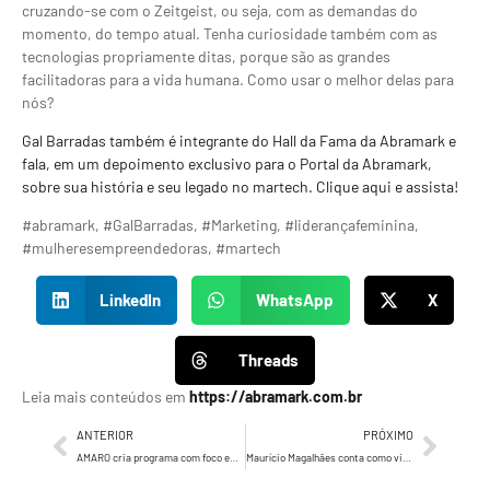
cruzando-se com o Zeitgeist, ou seja, com as demandas do
momento, do tempo atual. Tenha curiosidade também com as
tecnologias propriamente ditas, porque são as grandes
facilitadoras para a vida humana. Como usar o melhor delas para
nós?
Gal Barradas também é integrante do Hall da Fama da Abramark e
fala, em um depoimento exclusivo para o Portal da Abramark,
sobre sua história e seu legado no martech. Clique aqui e assista!
#abramark, #GalBarradas, #Marketing, #liderançafeminina,
#mulheresempreendedoras, #martech
LinkedIn
WhatsApp
X
Threads
Leia mais conteúdos em
https://abramark.com.br
ANTERIOR
PRÓXIMO
AMARO cria programa com foco em empregabilidade e autoestima de pessoas Trans e Travestis
Maurício Magalhães conta como vive intensamente o marketing tanto nos negócios como pessoalmente