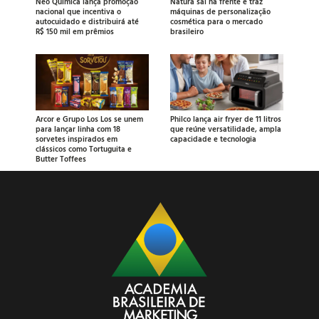
Neo Química lança promoção
Natura sai na frente e traz
nacional que incentiva o
máquinas de personalização
autocuidado e distribuirá até
cosmética para o mercado
R$ 150 mil em prêmios
brasileiro
Arcor e Grupo Los Los se unem
Philco lança air fryer de 11 litros
para lançar linha com 18
que reúne versatilidade, ampla
sorvetes inspirados em
capacidade e tecnologia
clássicos como Tortuguita e
Butter Toffees