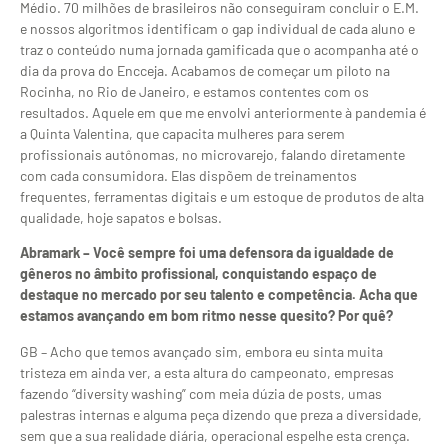
Médio. 70 milhões de brasileiros não conseguiram concluir o E.M.
e nossos algoritmos identificam o gap individual de cada aluno e
traz o conteúdo numa jornada gamificada que o acompanha até o
dia da prova do Encceja. Acabamos de começar um piloto na
Rocinha, no Rio de Janeiro, e estamos contentes com os
resultados. Aquele em que me envolvi anteriormente à pandemia é
a Quinta Valentina, que capacita mulheres para serem
profissionais autônomas, no microvarejo, falando diretamente
com cada consumidora. Elas dispõem de treinamentos
frequentes, ferramentas digitais e um estoque de produtos de alta
qualidade, hoje sapatos e bolsas.
Abramark – Você sempre foi uma defensora da igualdade de
gêneros no âmbito profissional, conquistando espaço de
destaque no mercado por seu talento e competência. Acha que
estamos avançando em bom ritmo nesse quesito? Por quê?
GB – Acho que temos avançado sim, embora eu sinta muita
tristeza em ainda ver, a esta altura do campeonato, empresas
fazendo “diversity washing” com meia dúzia de posts, umas
palestras internas e alguma peça dizendo que preza a diversidade,
sem que a sua realidade diária, operacional espelhe esta crença.