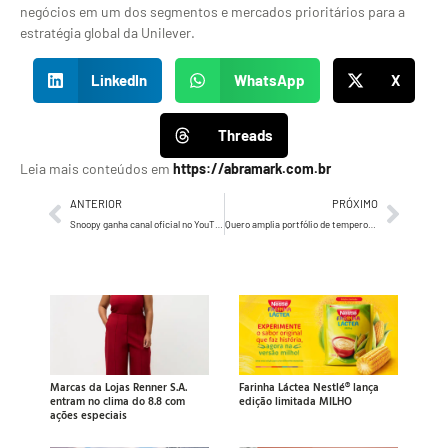
negócios em um dos segmentos e mercados prioritários para a
estratégia global da Unilever.
LinkedIn
WhatsApp
X
Threads
Leia mais conteúdos em
https://abramark.com.br
ANTERIOR
PRÓXIMO
Snoopy ganha canal oficial no YouTube com conteúdo dublado em português do Brasil
Quero amplia portfólio de temperos com sete novas opções
Marcas da Lojas Renner S.A.
Farinha Láctea Nestlé® lança
entram no clima do 8.8 com
edição limitada MILHO
ações especiais