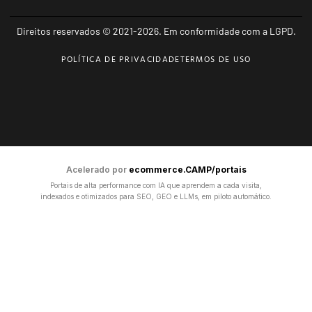
Direitos reservados © 2021-2026. Em conformidade com a LGPD.
POLÍTICA DE PRIVACIDADE
TERMOS DE USO
Acelerado por
ecommerce.CAMP/portais
Portais de alta performance com IA que aprendem a cada visita,
indexados e otimizados para SEO, GEO e LLMs, em piloto automático.