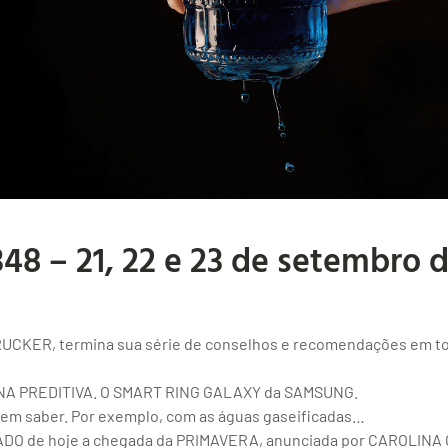
48 – 21, 22 e 23 de setembro 
UCKER, termina sua série de conselhos e recomendações em t
INA PREDITIVA. O SMART RING GALAXY da SAMSUNG.
em saber. Por exemplo, com as águas gaseificadas…
e hoje a chegada da PRIMAVERA, anunciada por CAROLINA CHA