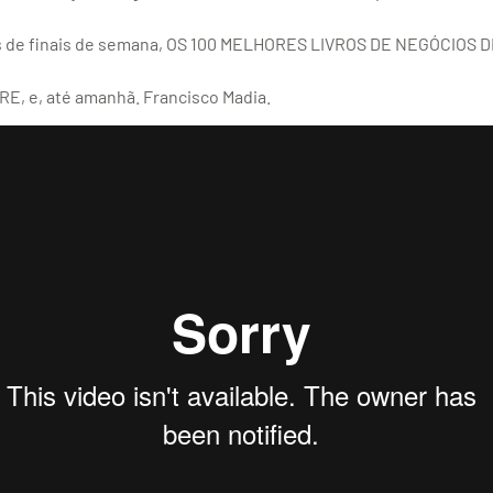
s de finais de semana, OS 100 MELHORES LIVROS DE NEGÓCIOS 
, e, até amanhã. Francisco Madia.