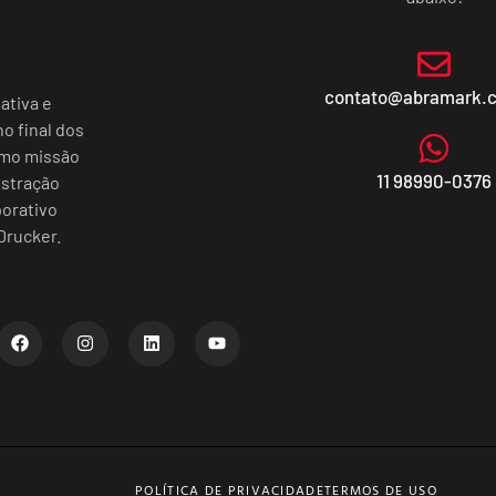
contato@abramark.
ativa e
o final dos
omo missão
11 98990-0376
istração
porativo
Drucker.
POLÍTICA DE PRIVACIDADE
TERMOS DE USO