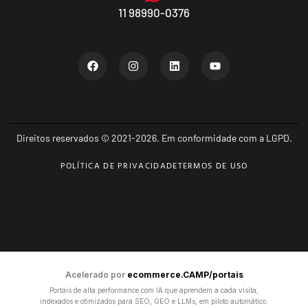
11 98990-0376
Direitos reservados © 2021-2026. Em conformidade com a LGPD.
POLÍTICA DE PRIVACIDADE
TERMOS DE USO
Acelerado por
ecommerce.CAMP/portais
Portais de alta performance com IA que aprendem a cada visita,
indexados e otimizados para SEO, GEO e LLMs, em piloto automático.