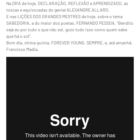
Na DRA de hoje, DECLARAÇÃO, REFLEXÃO e APRENDIZADO, as
toscas e equivocadas do genial ALEXANDRE ALLARD.
E nas LIÇÕES DOS GRANDES MESTRES de hoje, sobre o tema
SABEDORIA, a do maior dos poetas, FERNANDO PESSOA, “Bendito
seja eu por tudo o que não sei, gozo tudo isso como quem sabe
que há o sol”.
Bom dia, ótima quinta, FOREVER YOUNG, SEMPRE, e, até amanhã.
Francisco Madia.