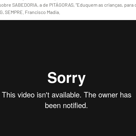
re SABEDORIA, a de PITÁGORAS, “Eduquem as crianças, para que
G, SEMPRE. Francisco Madia.