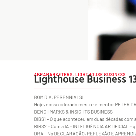
Lighthouse Business 1
ABRAMARKETERS
,
LIGHTHOUSE BUSINESS
BOM DIA, PERENNIALS!
Hoje, nosso adorado mestre e mentor PETER DRU
BENCHMARKS & INSIGHTS BUSINESS
BIBS1 – O que aconteceu em duas décadas com a
BIBS2 – Com a IA – INTELIGÊNCIA ARTIFICIAL – qu
DRA – Na DECLARAÇÃO, REFLEXÃO E APRENDIZAD