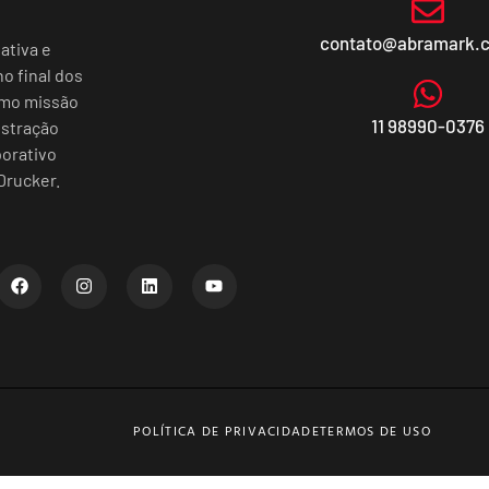
contato@abramark.
ativa e
o final dos
omo missão
11 98990-0376
istração
porativo
Drucker.
POLÍTICA DE PRIVACIDADE
TERMOS DE USO