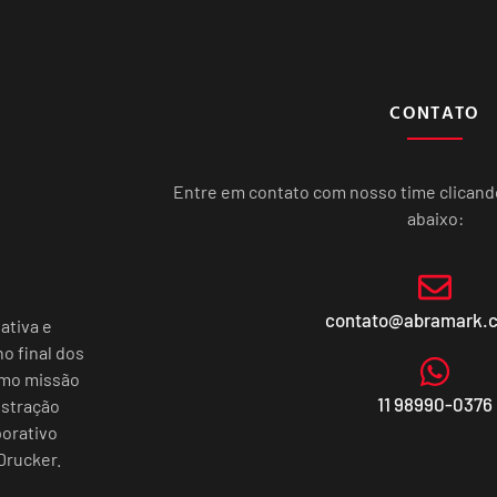
CONTATO
Entre em contato com nosso time clican
abaixo:
contato@abramark.
ativa e
o final dos
omo missão
11 98990-0376
istração
porativo
Drucker.