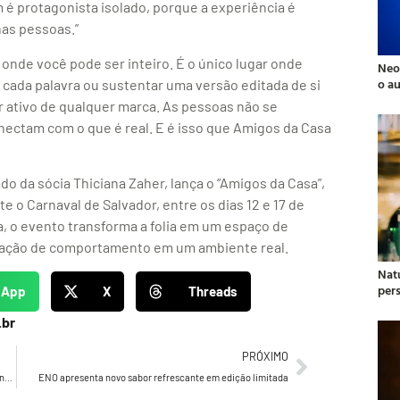
 é protagonista isolado, porque a experiência é
 nas pessoas.”
é onde você pode ser inteiro. É o único lugar onde
Neo
o a
r cada palavra ou sustentar uma versão editada de si
 ativo de qualquer marca. As pessoas não se
nectam com o que é real. E é isso que Amigos da Casa
do da sócia Thiciana Zaher, lança o “Amigos da Casa”,
 o Carnaval de Salvador, entre os dias 12 e 17 de
ra, o evento transforma a folia em um espaço de
vação de comportamento em um ambiente real.
Natu
per
sApp
X
Threads
.br
PRÓXIMO
Starbucks e MrBeast se unem para apresentar a bebida Cannon Ball aos fãs no Brasil
ENO apresenta novo sabor refrescante em edição limitada