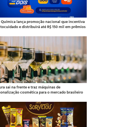
 Química lança promoção nacional que incentiva
utocuidado e distribuirá até R$ 150 mil em prêmios
ra sai na frente e traz máquinas de
sonalização cosmética para o mercado brasileiro