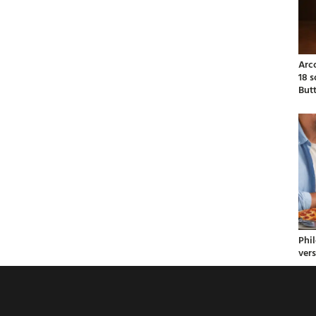
Arc
18 
But
Phil
ver