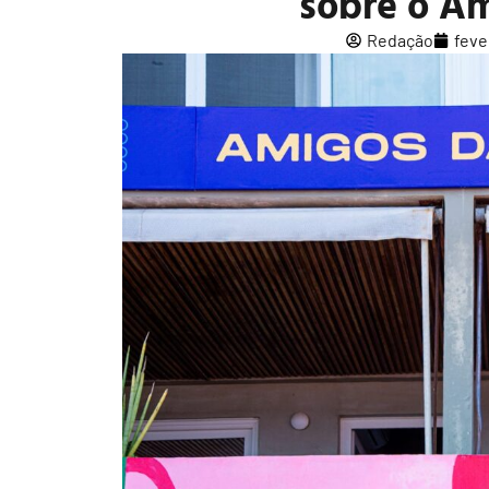
sobre o A
Redação
feve