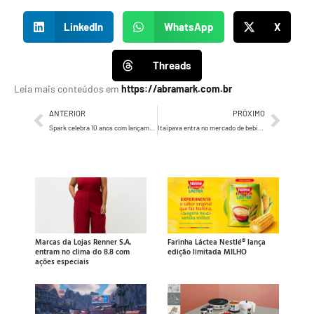
LinkedIn
WhatsApp
X
Threads
Leia mais conteúdos em
https://abramark.com.br
ANTERIOR
PRÓXIMO
Spark celebra 10 anos com lançamento de prêmio anual da creator economy
Itaipava entra no mercado de bebidas alcoólicas prontas com lançamento inovador
Marcas da Lojas Renner S.A.
Farinha Láctea Nestlé® lança
entram no clima do 8.8 com
edição limitada MILHO
ações especiais