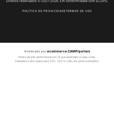
Direitos reservados © 2021-2026. Em conformidade com a LGPD.
POLÍTICA DE PRIVACIDADE
TERMOS DE USO
Acelerado por
ecommerce.CAMP/portais
Portais de alta performance com IA que aprendem a cada visita,
indexados e otimizados para SEO, GEO e LLMs, em piloto automático.