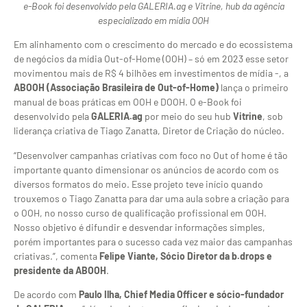
e-Book foi desenvolvido pela GALERIA.ag e Vitrine, hub da agência
especializado em mídia OOH
Em alinhamento com o crescimento do mercado e do ecossistema
de negócios da mídia Out-of-Home (OOH) – só em 2023 esse setor
movimentou mais de R$ 4 bilhões em investimentos de mídia -, a
ABOOH (Associação Brasileira de Out-of-Home)
lança o primeiro
manual de boas práticas em OOH e DOOH. O e-Book foi
desenvolvido pela
GALERIA.ag
por meio do seu hub
Vitrine
, sob
liderança criativa de Tiago Zanatta, Diretor de Criação do núcleo.
“Desenvolver campanhas criativas com foco no Out of home é tão
importante quanto dimensionar os anúncios de acordo com os
diversos formatos do meio. Esse projeto teve início quando
trouxemos o Tiago Zanatta para dar uma aula sobre a criação para
o OOH, no nosso curso de qualificação profissional em OOH.
Nosso objetivo é difundir e desvendar informações simples,
porém importantes para o sucesso cada vez maior das campanhas
criativas.”, comenta
Felipe Viante, Sócio Diretor da b.drops e
presidente da ABOOH
.
De acordo com
Paulo Ilha, Chief Media Officer e sócio-fundador