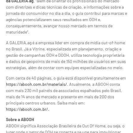
da GALERIA.ag
, “além de orientar os profissionais do mercado
com diretrizes e dicas técnicas de criação, e informações sobre a
jornada do consumidor no dia a dia, o guia contribui para marcas e
agências potencializarem seus resultados em OOH e,
consequentemente, avançar nosso mercado em termos de
maturidade”.
A GALERIA.ag é a empresa líder em compra de mídia out-of-home
no Brasil. Já a Vitrine, especializada em planejamento, criação e
gestão de campanhas OOH e DOOH, utiliza tecnologia proprietária
e dados de geopoints de mais de 150 milhões de usuários em suas
estratégias, além de contar com equipes especializadas no meio.
Com cerca de 40 páginas, o guia está disponível gratuitamente em
https://abooh.com.br/materiais/
. Atualmente, a ABOOH conta
com mais 230 mil painéis de associados espalhados pelo Brasil,
mais de 14 anos de mercado e presente em mais de 200 dos
principais centros urbanos. Saiba mais em:
https://abooh.com.br/.
Sobre a ABOOH
ABOOH significa Associação Brasileira de Out Of Home, ou seja, o
lugar onde o setor de OOH se conecta e se une para impulsionar