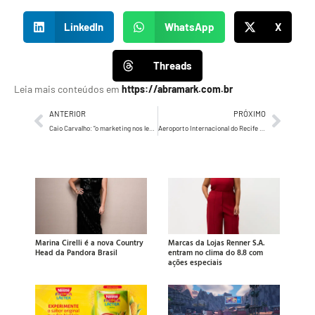
LinkedIn
WhatsApp
X
Threads
Leia mais conteúdos em
https://abramark.com.br
ANTERIOR
PRÓXIMO
Caio Carvalho: “o marketing nos levará a caminhos e a dias melhores”
Aeroporto Internacional do Recife ganha túnel de led na área de desembarque
Marina Cirelli é a nova Country
Marcas da Lojas Renner S.A.
Head da Pandora Brasil
entram no clima do 8.8 com
ações especiais