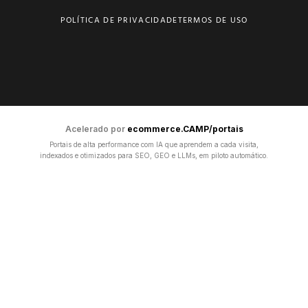
POLÍTICA DE PRIVACIDADE
TERMOS DE USO
Acelerado por
ecommerce.CAMP/portais
Portais de alta performance com IA que aprendem a cada visita,
indexados e otimizados para SEO, GEO e LLMs, em piloto automático.