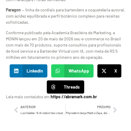
Paragon
— linha de cordiais para bartenders e coquetelaria autoral,
com acidez equilibrada e perfil botânico complexo para receitas
sofisticadas.
Conforme publicado pela Academia Brasileira de Marketing, a
MONIN lançou em 20 de maio de 2026 seu e-commerce no Brasil
com mais de 70 produtos, suporte consultivo para profissionais
de food service e a Bartender Virtual com IA, com meta de R$ 5
milhões em faturamento no primeiro ano de operação.
LinkedIn
WhatsApp
X
Threads
Leia mais conteúdos em
https://abramark.com.br
ANTERIOR
PRÓXIMO
Luiz Galebe: “A IA redistribui o budget segundo a segundo — e entrega 30 a 50% mais leads por R$ 500 por mês”
Phytoderm lança Malik e Zaya, dois novos eaux de parfum inspirados na perfumaria árabe com até 12 horas de fixação