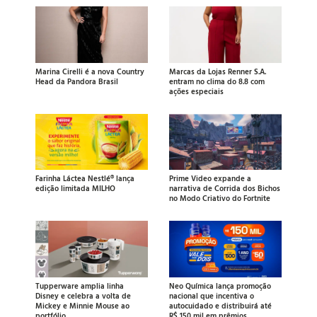
Marina Cirelli é a nova Country
Marcas da Lojas Renner S.A.
Head da Pandora Brasil
entram no clima do 8.8 com
ações especiais
Farinha Láctea Nestlé® lança
Prime Video expande a
edição limitada MILHO
narrativa de Corrida dos Bichos
no Modo Criativo do Fortnite
Tupperware amplia linha
Neo Química lança promoção
Disney e celebra a volta de
nacional que incentiva o
Mickey e Minnie Mouse ao
autocuidado e distribuirá até
portfólio
R$ 150 mil em prêmios