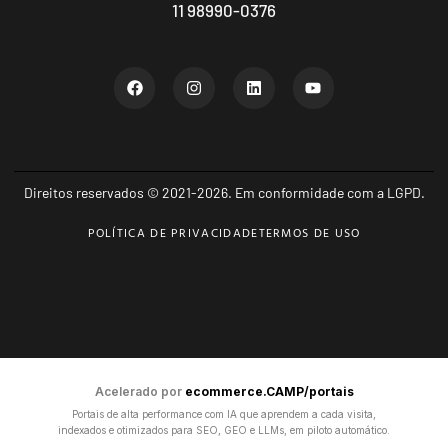
11 98990-0376
Direitos reservados © 2021-2026. Em conformidade com a LGPD.
POLÍTICA DE PRIVACIDADE
TERMOS DE USO
Acelerado por
ecommerce.CAMP/portais
Portais de alta performance com IA que aprendem a cada visita,
indexados e otimizados para SEO, GEO e LLMs, em piloto automático.