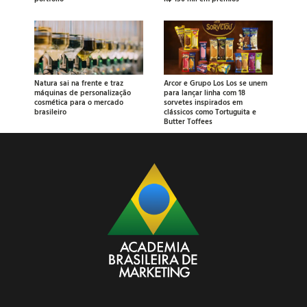
Natura sai na frente e traz
Arcor e Grupo Los Los se unem
máquinas de personalização
para lançar linha com 18
cosmética para o mercado
sorvetes inspirados em
brasileiro
clássicos como Tortuguita e
Butter Toffees