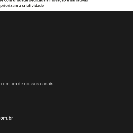
 priorizam a criatividade
do em um de nossos canais
com.br