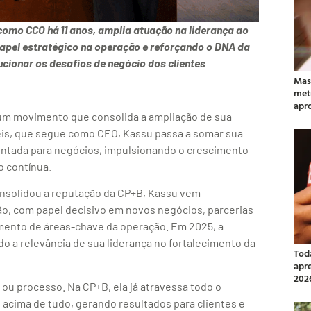
como CCO há 11 anos, amplia atuação na liderança ao
 papel estratégico na operação e reforçando o DNA da
ucionar os desafios de negócio dos clientes
Mas
met
apr
m movimento que consolida a ampliação de sua
Reis, que segue como CEO, Kassu passa a somar sua
rientada para negócios, impulsionando o crescimento
o contínua.
nsolidou a reputação da CP+B, Kassu vem
ão, com papel decisivo em novos negócios, parcerias
imento de áreas-chave da operação. Em 2025, a
o a relevância de sua liderança no fortalecimento da
Tod
apr
202
a ou processo. Na CP+B, ela já atravessa todo o
, acima de tudo, gerando resultados para clientes e