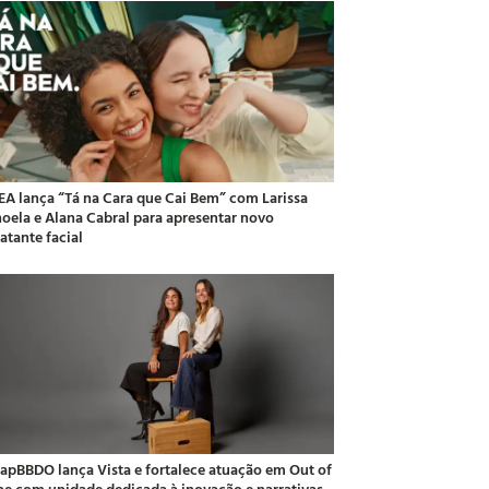
EA lança “Tá na Cara que Cai Bem” com Larissa
oela e Alana Cabral para apresentar novo
atante facial
apBBDO lança Vista e fortalece atuação em Out of
e com unidade dedicada à inovação e narrativas