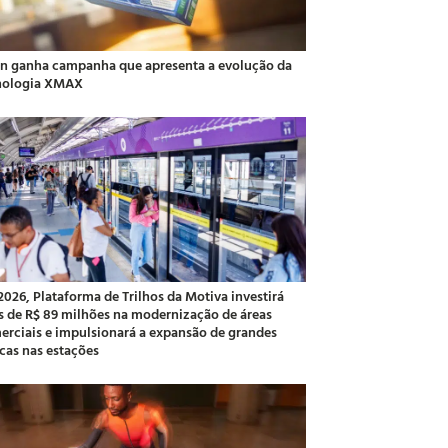
an ganha campanha que apresenta a evolução da
nologia XMAX
2026, Plataforma de Trilhos da Motiva investirá
s de R$ 89 milhões na modernização de áreas
erciais e impulsionará a expansão de grandes
cas nas estações