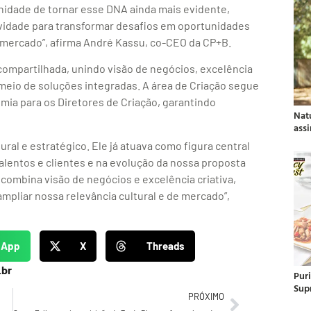
unidade de tornar esse DNA ainda mais evidente,
tividade para transformar desafios em oportunidades
 o mercado”, afirma André Kassu, co-CEO da CP+B.
compartilhada, unindo visão de negócios, excelência
 meio de soluções integradas. A área de Criação segue
mia para os Diretores de Criação, garantindo
Nat
ass
ral e estratégico. Ele já atuava como figura central
talentos e clientes e na evolução da nossa proposta
 combina visão de negócios e excelência criativa,
mpliar nossa relevância cultural e de mercado”,
sApp
X
Threads
.br
Pur
Sup
PRÓXIMO