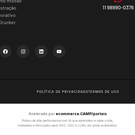
omo missão
11 98990-0376
istração
porativo
Drucker.
POLÍTICA DE PRIVACIDADE
TERMOS DE USO
Acelerado por
ecommerce.CAMP/portais
Portais de alta performance com IA que aprendem a cada visita,
indexados e otimizados para SEO, GEO e LLMs, em piloto automático.