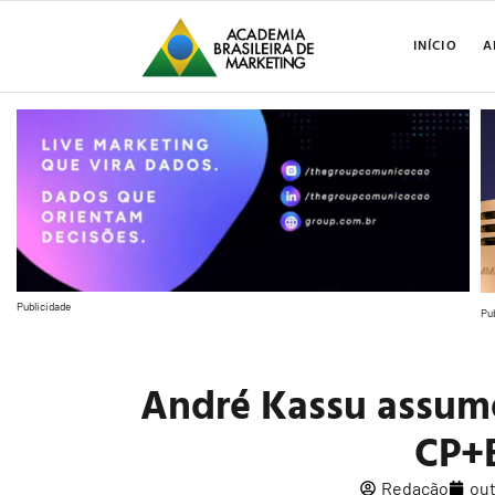
INÍCIO
A
Publicidade
Pu
André Kassu assum
CP+B
Redação
out