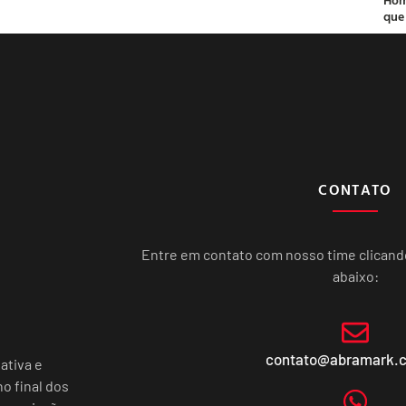
que
CONTATO
Entre em contato com nosso time clican
abaixo:
contato@abramark.
ativa e
o final dos