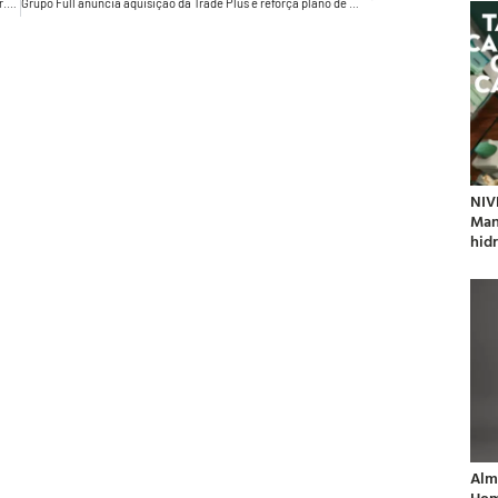
Malwee amplia linha de moda sustentável com tecnologia Ar.voree
Grupo Full anuncia aquisição da Trade Plus e reforça plano de expansão como hub completo de serviços em live marketing
NIV
Man
hidr
Alm
Hom