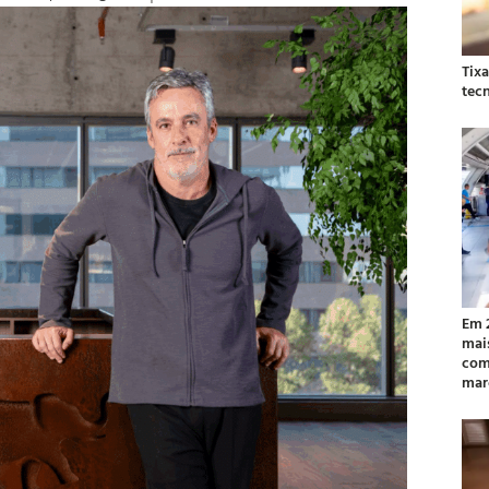
Tix
tec
Em 
mai
com
mar