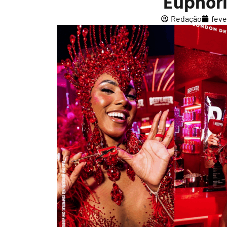
Euphori
Redação
feve