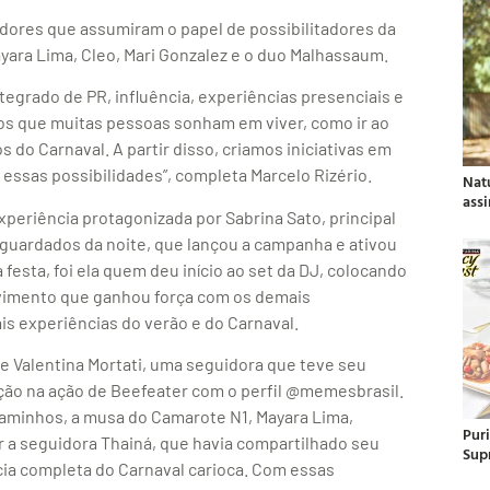
ores que assumiram o papel de possibilitadores da
ayara Lima, Cleo, Mari Gonzalez e o duo Malhassaum.
egrado de PR, influência, experiências presenciais e
s que muitas pessoas sonham em viver, como ir ao
 do Carnaval. A partir disso, criamos iniciativas em
essas possibilidades”, completa Marcelo Rizério.
Nat
ass
periência protagonizada por Sabrina Sato, principal
guardados da noite, que lançou a campanha e ativou
 festa, foi ela quem deu início ao set da DJ, colocando
ovimento que ganhou força com os demais
is experiências do verão e do Carnaval.
e Valentina Mortati, uma seguidora que teve seu
ção na ação de Beefeater com o perfil @memesbrasil.
minhos, a musa do Camarote N1, Mayara Lima,
Pur
r a seguidora Thainá, que havia compartilhado seu
Sup
ia completa do Carnaval carioca. Com essas