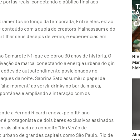
e portas reais, conectando o público final aos
bramentos ao longo da temporada. Entre eles, estão
 e conteúdo com a dupla de creators Malhassaum e do
rtilhar seus desejos de verão, e experiências em
o Camarote N1, que celebrou 30 anos de história. O
NIV
Man
ivação da marca, conectando a energia urbana do gin
hidr
paredões de autoatendimento posicionados no
taques da noite, Sabrina Sato assumiu o papel de
“aha moment” ao servir drinks no bar da marca,
pontânea e ampliando a interação com os
nde a Pernod Ricard renova, pelo 19º ano
r é protagonista de dois bares exclusivos assinados
torais alinhada ao conceito “Um Verão de
Alm
to urbano de grandes capitais como São Paulo, Rio de
Hom