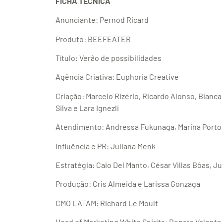
FICHA TÉCNICA
Anunciante: Pernod Ricard
Produto: BEEFEATER
Título: Verão de possibilidades
Agência Criativa: Euphoria Creative
Criação: Marcelo Rizério, Ricardo Alonso, Bianc
Silva e Lara Ignezli
Atendimento: Andressa Fukunaga, Marina Porto,
Influência e PR: Juliana Menk
Estratégia: Caio Del Manto, César Villas Bôas, Ju
Produção: Cris Almeida e Larissa Gonzaga
CMO LATAM: Richard Le Moult
Head of Marketing White Spirits: Renata Valente