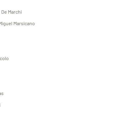
 De Marchi
 Miguel Marsicano
ccolo
as
i