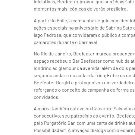
iniciativas, Beefeater provou que sua ‘chave’ abr
momentos mais icônicos do verão brasileiro.
A partir do Baile, a campanha seguiu com desdo
ações especiais no aniversário de Sabrina Sato
Iago Pedrosa, que convidaram o público a compa
camarotes durante o Carnaval.
No Rio de Janeiro, Beefeater marcou presença n
espaço recebeu o Bar Beefeater como hub da at
londrino ao glamour da avenida, além de dois 
segundo andar e no andar da frisa. Entre os des
Beefeater Bargirl e protagonizou um verdadeiro 
reforçando o conceito da campanha de forma es
convidados.
A marca também esteve no Camarote Salvador, o
consecutivo, seu patrocínio ao evento. Beefeate
pelo Purgatório Bar, com uma carta de drinks au
Possibilidades”. A ativação dialoga com o espíri