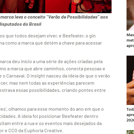
 marca leva o conceito “Verão de Possibilidades” aos
disputados do Brasil
Mas
os que todos desejam viver, e Beefeater, o gin
met
na como a marca que detém a chave para acessar
apr
arca deu início a uma série de ações criadas pela
omo a marca que abre caminhos, conecta pessoas e
e o Carnaval. O insight nasceu da ideia de que o verão
tecer, mas nem todas as experiências parecem
estrava essas possibilidades, criando pontes entre
des’, olhamos para esse momento do ano em que o
Tod
apr
cidades. A ideia foi posicionar Beefeater dentro
202
sitam entre a rua e os eventos mais desejados da
or e CCO da Euphoria Creative.