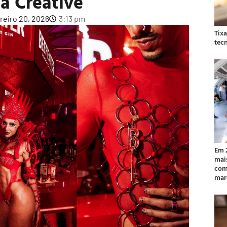
a Creative
reiro 20, 2026
3:13 pm
Tix
tec
Em 
mai
com
mar