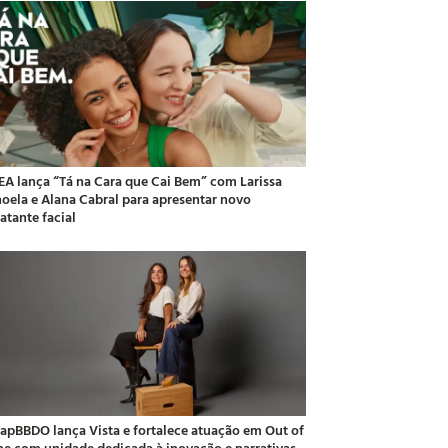
EA lança “Tá na Cara que Cai Bem” com Larissa
oela e Alana Cabral para apresentar novo
atante facial
apBBDO lança Vista e fortalece atuação em Out of
e com unidade dedicada à inovação e narrativas