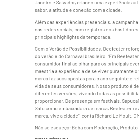
Janeiro e Salvador, criando uma experiência au
sabor, a atitude e conexão com a cidade.
Além das experiências presenciais, a campanh
nas redes sociais, com registros dos bastidore
principais highlights da temporada.
Com o Verão de Possibilidades, Beefeater refor
do verão e do Carnaval brasileiro. “Em Beefeat
consumidor final ao olhar para os principais ev
maestria a experiência de se viver puramente o 
marca faz suas apostas para o ano seguinte e r
vida de seus consumidores. Nosso produto é d
diferentes versões, vivendo todas as possibilid
proporcionar. De presença em festivais, Sapucaí,
Sato como embaixadora de marca, Beefeater r
marca, vive a cidade”, conta Richard Le Moult, 
Não se esqueça: Beba com Moderação. Produto d