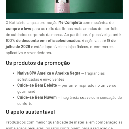
O Boticário lança a promoção
Me Completa
com mecânica de
compre e leve
para os refis das linhas mais amadas do portfólio
de cuidados corporais da marca. Ao participar, é possível garantir
100% de desconto em refis selecionados
. A ação vai até
19 de
julho de 2026
e está disponível em lojas físicas, e-commerce,
aplicativo e revendedores.
Os produtos da promoção
Nativa SPA Ameixa e Ameixa Negra
— fragrâncias
sofisticadas e envolventes
Cuide-se Bem Deleite
— perfume inspirado no universo
gourmand
Cuide-se Bem Nuvem
— fragrância suave com sensação de
conforto
O apelo sustentável
Produzidos com menor quantidade de material em comparação às
embalagens regulares, os refis contribuem para a redução de