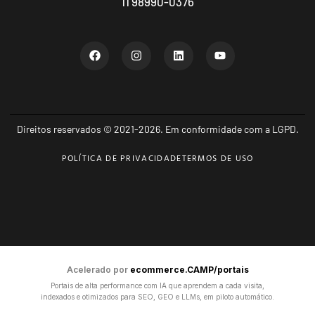
11 98990-0376
Direitos reservados © 2021-2026. Em conformidade com a LGPD.
POLÍTICA DE PRIVACIDADE
TERMOS DE USO
Acelerado por
ecommerce.CAMP/portais
Portais de alta performance com IA que aprendem a cada visita,
indexados e otimizados para SEO, GEO e LLMs, em piloto automático.