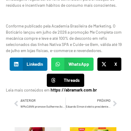
resíduos e incentivam hábitos de consumo mais conscientes.
Conforme publicado pela Academia Brasileira de Marketing, O
Boticário lançou em julho de 2026 a promoção Me Completa com
mecânica compre e leve e até 100% de desconto em refis
selecionados das linhas Nativa SPA e Cuide-se Bem, válida até 19
de julho em lojas físicas, e-commerce e revendedores.
LinkedIn
WhatsApp
X
Threads
Leia mais conteúdos em
https://abramark.com.br
ANTERIOR
PRÓXIMO
WMcCANN promove Guilherme Aché a Executive Creative Director ao lado de Ary Nogueira e Milena Zindeluk
Eduardo Simon é eleito presidente do Conar para o mandato 2026/2028