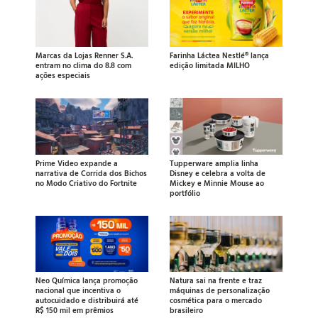
Marcas da Lojas Renner S.A.
Farinha Láctea Nestlé® lança
entram no clima do 8.8 com
edição limitada MILHO
ações especiais
Prime Video expande a
Tupperware amplia linha
narrativa de Corrida dos Bichos
Disney e celebra a volta de
no Modo Criativo do Fortnite
Mickey e Minnie Mouse ao
portfólio
Neo Química lança promoção
Natura sai na frente e traz
nacional que incentiva o
máquinas de personalização
autocuidado e distribuirá até
cosmética para o mercado
R$ 150 mil em prêmios
brasileiro