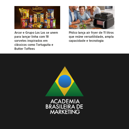
Arcor e Grupo Los Los se unem
Philco lança air fryer de 11 litros
para lançar linha com 18
que reúne versatilidade, ampla
sorvetes inspirados em
capacidade e tecnologia
clássicos como Tortuguita e
Butter Toffees