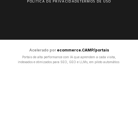
POLÍTICA DE PRIVACIDADE
TERMOS DE USO
Acelerado por
ecommerce.CAMP/portais
Portais de alta performance com IA que aprendem a cada visita,
indexados e otimizados para SEO, GEO e LLMs, em piloto automático.