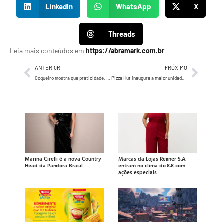
LinkedIn
WhatsApp
X
Threads
Leia mais conteúdos em
https://abramark.com.br
ANTERIOR
PRÓXIMO
Coqueiro mostra que praticidade, saudabilidade e sabor andam juntos na vida real
Pizza Hut inaugura a maior unidade do país no Beto Carrero World
Marina Cirelli é a nova Country
Marcas da Lojas Renner S.A.
Head da Pandora Brasil
entram no clima do 8.8 com
ações especiais