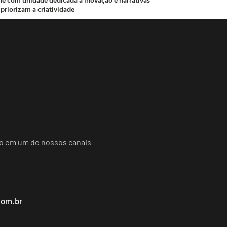
 priorizam a criatividade
do em um de nossos canais
com.br