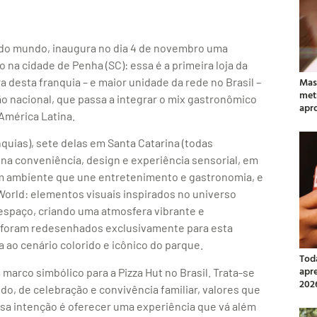
s do mundo, inaugura no dia 4 de novembro uma
 na cidade de Penha (SC): essa é a primeira loja da
Mas
 desta franquia – e maior unidade da rede no Brasil –
met
ão nacional, que passa a integrar o mix gastronômico
apr
 América Latina.
nquias), sete delas em Santa Catarina (todas
ina conveniência, design e experiência sensorial, em
um ambiente que une entretenimento e gastronomia, e
World: elementos visuais inspirados no universo
espaço, criando uma atmosfera vibrante e
 foram redesenhados exclusivamente para esta
 ao cenário colorido e icônico do parque.
Tod
apr
marco simbólico para a Pizza Hut no Brasil. Trata-se
202
do, de celebração e convivência familiar, valores que
a intenção é oferecer uma experiência que vá além