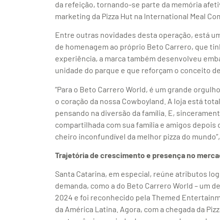
da refeição, tornando-se parte da memória afetiv
marketing da Pizza Hut na International Meal Co
Entre outras novidades desta operação, está um
de homenagem ao próprio Beto Carrero, que tinh
experiência, a marca também desenvolveu embal
unidade do parque e que reforçam o conceito de
“Para o Beto Carrero World, é um grande orgulho 
o coração da nossa Cowboyland. A loja está tot
pensando na diversão da família. E, sinceramen
compartilhada com sua família e amigos depois d
cheiro inconfundível da melhor pizza do mundo”
Trajetória de crescimento e presença no mercad
Santa Catarina, em especial, reúne atributos lo
demanda, como a do Beto Carrero World – um de
2024 e foi reconhecido pela Themed Entertainm
da América Latina. Agora, com a chegada da Pizza