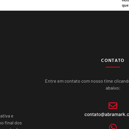
que
CONTATO
Entre em contato com nosso time clican
abaixo:
contato@abramark.
ativa e
o final dos