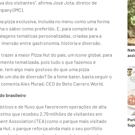
a dos visitantes”, afirma José Jota, diretor de
mpany (IMC).
a pizza exclusiva, incluída no menu como uma forma
a o sabor como preferido. E, para completar a
agens temáticas personalizadas, criadas para a
 imersão entre gastronomia, história e diversão.
Nat
trazer a maior Pizza Hut do país, um ícone global, para
ass
almente tematizada, pois tudo o que fazemos é
te, tem algo mais gostoso do que uma pizza
e um dia de diversão? Se a fome bater, basta seguir o
, comenta Alex Murad, CEO do Beto Carrero World.
o brasileiro
gísticos e de fluxo que favorecem operações de alta
stino que recebeu 2,79 milhões de visitantes em
Pur
ent Association (TEA) como o parque mais visitado
Sup
 Hut, o parque reforça ainda mais o seu portfólio