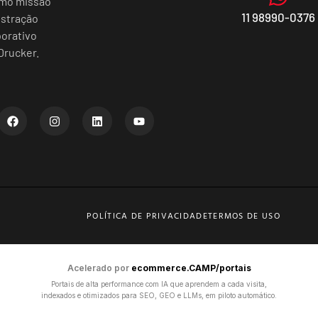
omo missão
11 98990-0376
istração
porativo
Drucker.
POLÍTICA DE PRIVACIDADE
TERMOS DE USO
Acelerado por
ecommerce.CAMP/portais
Portais de alta performance com IA que aprendem a cada visita,
indexados e otimizados para SEO, GEO e LLMs, em piloto automático.