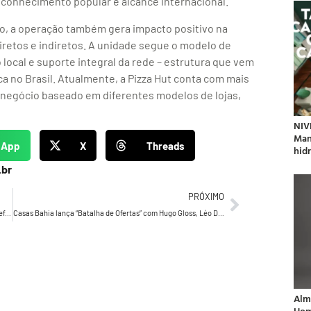
conhecimento popular e alcance internacional.
ão, a operação também gera impacto positivo na
iretos e indiretos. A unidade segue o modelo de
 local e suporte integral da rede – estrutura que vem
 no Brasil. Atualmente, a Pizza Hut conta com mais
 negócio baseado em diferentes modelos de lojas,
NIV
Man
sApp
X
Threads
hidr
.br
PRÓXIMO
Brigitte Filmes se une ao Grupo Papaki em movimento que reforça solidez e sinergia criativa no mercado audiovisual
Casas Bahia lança “Batalha de Ofertas” com Hugo Gloss, Léo Dias, Thallysson e Bomtalvão na Super Black Ao Vivo
Alm
Hom