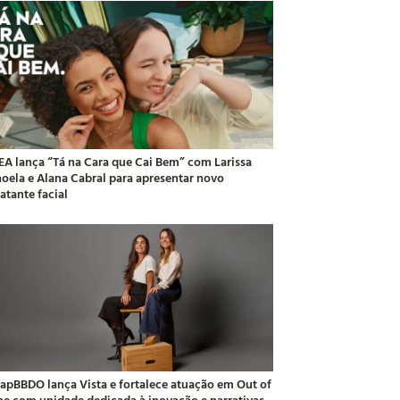
EA lança “Tá na Cara que Cai Bem” com Larissa
oela e Alana Cabral para apresentar novo
atante facial
apBBDO lança Vista e fortalece atuação em Out of
e com unidade dedicada à inovação e narrativas