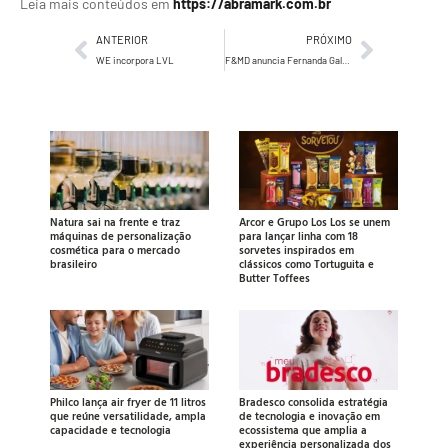
Leia mais conteúdos em
https://abramark.com.br
ANTERIOR
PRÓXIMO
WE incorpora LVL
F&MD anuncia Fernanda Galvão como COO
Natura sai na frente e traz
Arcor e Grupo Los Los se unem
máquinas de personalização
para lançar linha com 18
cosmética para o mercado
sorvetes inspirados em
brasileiro
clássicos como Tortuguita e
Butter Toffees
Philco lança air fryer de 11 litros
Bradesco consolida estratégia
que reúne versatilidade, ampla
de tecnologia e inovação em
capacidade e tecnologia
ecossistema que amplia a
experiência personalizada dos