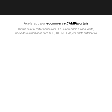
Acelerado por
ecommerce.CAMP/portais
Portais de alta performance com IA que aprendem a cada visita,
indexados e otimizados para SEO, GEO e LLMs, em piloto automático.