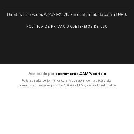
Direitos reservados © 2021-2026. Em conformidade com a LGPD.
POLÍTICA DE PRIVACIDADE
TERMOS DE USO
Acelerado por
ecommerce.CAMP/portais
Portais de alta performance com IA que aprendem a cada visita,
indexados e otimizados para SEO, GEO e LLMs, em piloto automático.