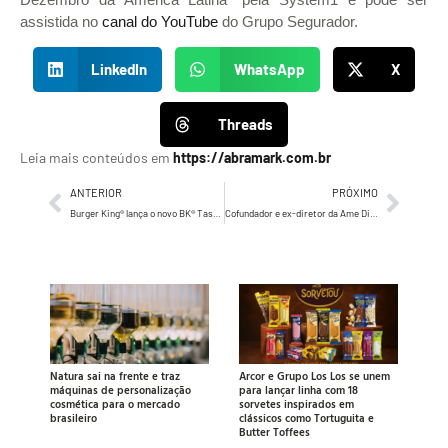
assistida no
canal do YouTube
do Grupo Segurador.
LinkedIn
WhatsApp
X
Threads
Leia mais conteúdos em
https://abramark.com.br
ANTERIOR
PRÓXIMO
Burger King® lança o novo BK® Taste e convida os advogados do Brasil para experimentarem e defenderem a originalidade do produto
Cofundador e ex-diretor da Ame Digital, Felipe Hirschheimer é o novo CFO do Pinbank
Natura sai na frente e traz
Arcor e Grupo Los Los se unem
máquinas de personalização
para lançar linha com 18
cosmética para o mercado
sorvetes inspirados em
brasileiro
clássicos como Tortuguita e
Butter Toffees