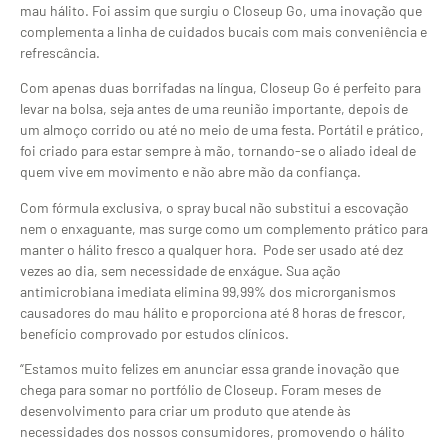
mau hálito. Foi assim que surgiu o Closeup Go, uma inovação que
complementa a linha de cuidados bucais com mais conveniência e
refrescância.
Com apenas duas borrifadas na língua, Closeup Go é perfeito para
levar na bolsa, seja antes de uma reunião importante, depois de
um almoço corrido ou até no meio de uma festa. Portátil e prático,
foi criado para estar sempre à mão, tornando-se o aliado ideal de
quem vive em movimento e não abre mão da confiança.
Com fórmula exclusiva, o spray bucal não substitui a escovação
nem o enxaguante, mas surge como um complemento prático para
manter o hálito fresco a qualquer hora. Pode ser usado até dez
vezes ao dia, sem necessidade de enxágue. Sua ação
antimicrobiana imediata elimina 99,99% dos microrganismos
causadores do mau hálito e proporciona até 8 horas de frescor,
benefício comprovado por estudos clínicos.
“Estamos muito felizes em anunciar essa grande inovação que
chega para somar no portfólio de Closeup. Foram meses de
desenvolvimento para criar um produto que atende às
necessidades dos nossos consumidores, promovendo o hálito