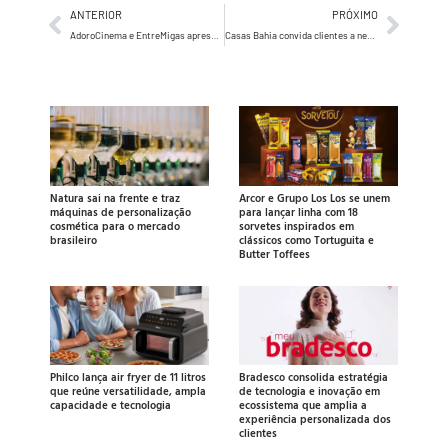
ANTERIOR
PRÓXIMO
AdoroCinema e EntreMigas apresentam live especial do Emmy
Casas Bahia convida clientes a negociar condições de compra em sua campanha de aniversário
Natura sai na frente e traz
Arcor e Grupo Los Los se unem
máquinas de personalização
para lançar linha com 18
cosmética para o mercado
sorvetes inspirados em
brasileiro
clássicos como Tortuguita e
Butter Toffees
Philco lança air fryer de 11 litros
Bradesco consolida estratégia
que reúne versatilidade, ampla
de tecnologia e inovação em
capacidade e tecnologia
ecossistema que amplia a
experiência personalizada dos
clientes