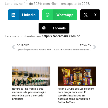
Londres, no fim de 2024; e em Miami, em agosto de 2025.
LinkedIn
WhatsApp
X
Threads
Leia mais conteúdos em
https://abramark.com.br
ANTERIOR
PRÓXIMO
OpusMúltipla anuncia Paloma Peixoto como nova Diretora de Criação
Lola\TBWA é oficialmente lançada no Brasil
Natura sai na frente e traz
Arcor e Grupo Los Los se unem
máquinas de personalização
para lançar linha com 18
cosmética para o mercado
sorvetes inspirados em
brasileiro
clássicos como Tortuguita e
Butter Toffees