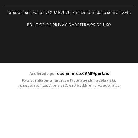
Direitos reservados © 2021-2026. Em conformidade com a LGPD.
POLÍTICA DE PRIVACIDADE
TERMOS DE USO
Acelerado por
ecommerce.CAMP/portais
Portais de alta performance com IA que aprendem a cada visita,
indexados e otimizados para SEO, GEO e LLMs, em piloto automático.