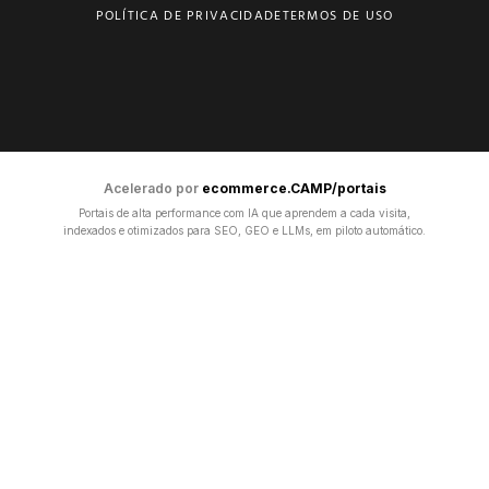
POLÍTICA DE PRIVACIDADE
TERMOS DE USO
Acelerado por
ecommerce.CAMP/portais
Portais de alta performance com IA que aprendem a cada visita,
indexados e otimizados para SEO, GEO e LLMs, em piloto automático.