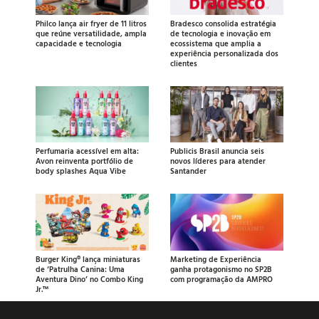
Philco lança air fryer de 11 litros
Bradesco consolida estratégia
que reúne versatilidade, ampla
de tecnologia e inovação em
capacidade e tecnologia
ecossistema que amplia a
experiência personalizada dos
clientes
Perfumaria acessível em alta:
Publicis Brasil anuncia seis
Avon reinventa portfólio de
novos líderes para atender
body splashes Aqua Vibe
Santander
Burger King® lança miniaturas
Marketing de Experiência
de ‘Patrulha Canina: Uma
ganha protagonismo no SP2B
Aventura Dino’ no Combo King
com programação da AMPRO
Jr.™