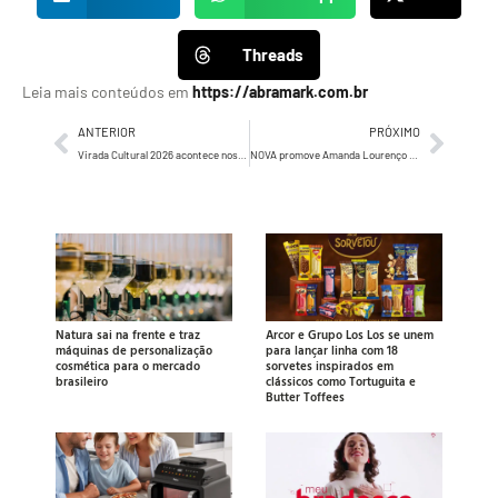
Threads
Leia mais conteúdos em
https://abramark.com.br
ANTERIOR
PRÓXIMO
Virada Cultural 2026 acontece nos dias 23 e 24 de maio com campanha criada pela Nacional Comunicação
NOVA promove Amanda Lourenço a Creative Head e contrata redatores Bruna Chagas e Vinicius Dalla
Natura sai na frente e traz
Arcor e Grupo Los Los se unem
máquinas de personalização
para lançar linha com 18
cosmética para o mercado
sorvetes inspirados em
brasileiro
clássicos como Tortuguita e
Butter Toffees