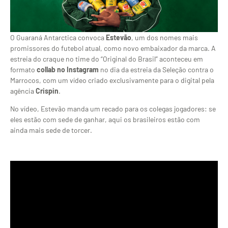
O Guaraná Antarctica convoca
Estevão
, um dos nomes mais
promissores do futebol atual, como novo embaixador da marca. A
estreia do craque no time do “Original do Brasil” aconteceu em
formato
collab no Instagram
no dia da estreia da Seleção contra o
Marrocos, com um vídeo criado exclusivamente para o digital pela
agência
Crispin
.
No vídeo, Estevão manda um recado para os colegas jogadores: se
eles estão com sede de ganhar, aqui os brasileiros estão com
ainda mais sede de torcer.