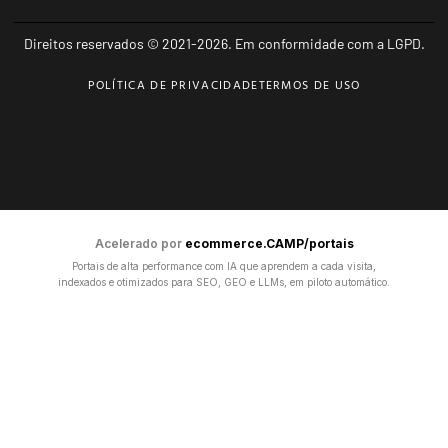
Direitos reservados © 2021-2026. Em conformidade com a LGPD.
POLÍTICA DE PRIVACIDADE
TERMOS DE USO
Acelerado por
ecommerce.CAMP/portais
Portais de alta performance com IA que aprendem a cada visita,
indexados e otimizados para SEO, GEO e LLMs, em piloto automático.